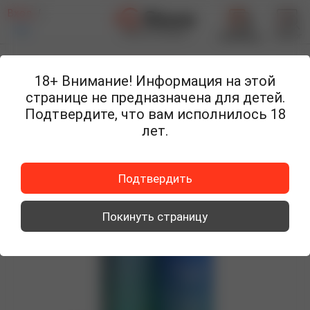
Вход
/
Рег.
Для взрослых
18+ Внимание! Информация на этой
странице не предназначена для детей.
Подтвердите, что вам исполнилось 18
лет.
Подтвердить
Покинуть страницу