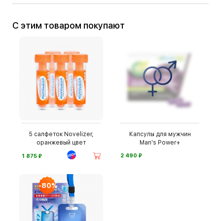
С этим товаром покупают
5 салфеток Novelizer,
Капсулы для мужчин
оранжевый цвет
Man's Power+
⃏
⃏
2 490
1 875
-80%