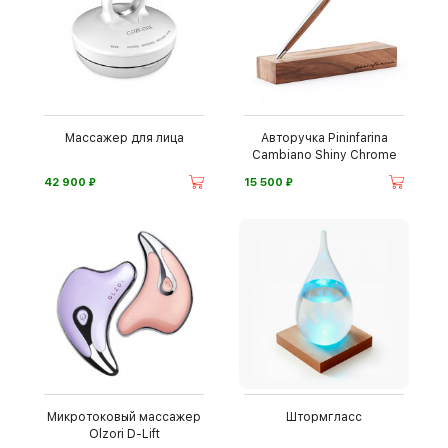
Массажер для лица
Авторучка Pininfarina
Cambiano Shiny Chrome
⃏
⃏
42 900
15 500
Микротоковый массажер
Штормгласс
Olzori D-Lift