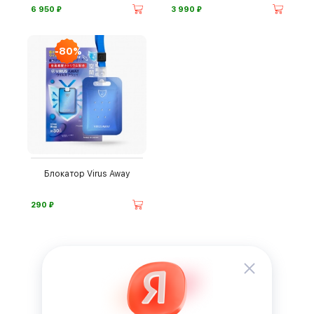
⃏
⃏
6 950
3 990
-80%
Блокатор Virus Away
⃏
290