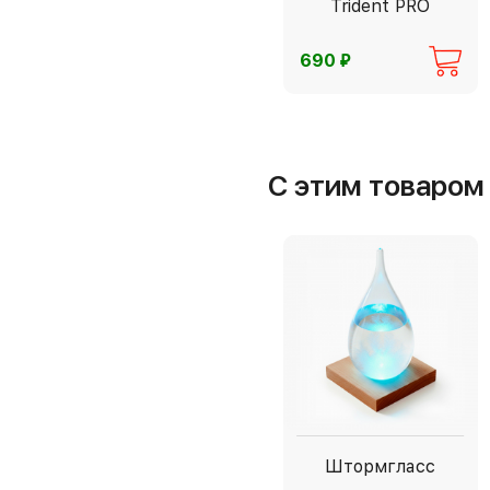
Trident PRO
⃏
690
С этим товаро
Штормгласс