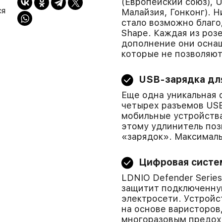
(Европейский союз), 
ся
Малайзия, Гонконг). 
стало возможно благо
Shape. Каждая из роз
дополнение они осна
которые не позволяют
USB-зарядка дл
Еще одна уникальная 
четырех разъемов US
мобильные устройства
этому удлинитель поз
«зарядок». Максималь
Цифровая систе
LDNIO Defender Serie
защитит подключенную
электросети. Устрой
на основе варисторов
многоразовым предох