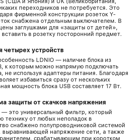
US (США и Япония) и UK (Великобритания,
Никаких переходников не потребуется. Это
даря фирменной конструкции розеток Y-
еток снабжена отдельным выключателем. В
щены заглушками для «защиты от детей»,
 вставить в розетку посторонний предмет.
я четырех устройств
особенность LDNIO — наличие блока из
B, к которым можно напрямую подключать
, не используя адаптеры питания. Благодаря
воляет избавиться сразу от нескольких
ная мощность блока USB составляет 17 Вт.
ма защиты от скачков напряжения
s — это универсальный фильтр, который
 технику от любых неполадок в
ство снабжено полупроводниковой системой
, выравнивающей напряжение сети, а также
ранителем, срабатывающим при коротком