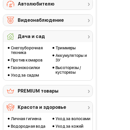
Автолюбителю
Видеонаблюдение
Дача и сад
Снегоуборочная
Триммеры
техника
Аккумуляторы и
Против комаров
ЗУ
Газонокосилки
Высоторезы /
кусторезы
Уход за садом
PREMIUM товары
Красота и здоровье
Личная гигиена
Уход за волосами
Водородная вода
Уход за кожей