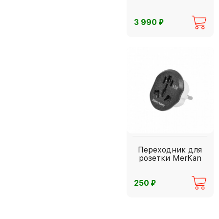
⃏
3 990
Переходник для
розетки MerKan
⃏
250