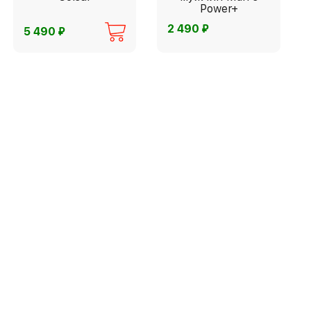
Power+
⃏
2 490
⃏
5 490