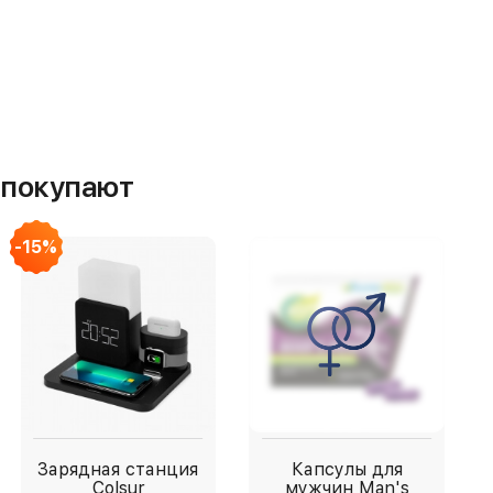
м покупают
-15%
Зарядная станция
Капсулы для
Colsur
мужчин Man's