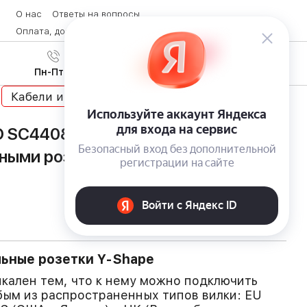
О нас
Ответы на вопросы
Оплата, доставка и возврат товара
Контакты
Вход
/
8 (800) 600-28-07
Регистрация
Пн-Пт с 9:00 до 19:00
Кабели и адаптеры
 SC4408 Defender Series с
ными розетками и зарядными USB-
ьные розетки Y-Shape
кален тем, что к нему можно подключить
ым из распространенных типов вилки: EU