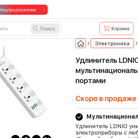
пецпредложение
Поиск
Корзина
Электроника
Удлинитель LDNIO
мультинациональ
портами
Скоро в продаже
Мультинационал
Удлинитель LDNIO уни
электроприборы с люб