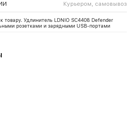
ИИ
Курьером, самовывоз
к товару. Удлинитель LDNIO SC4408 Defender
льными розетками и зарядными USB-портами
ы