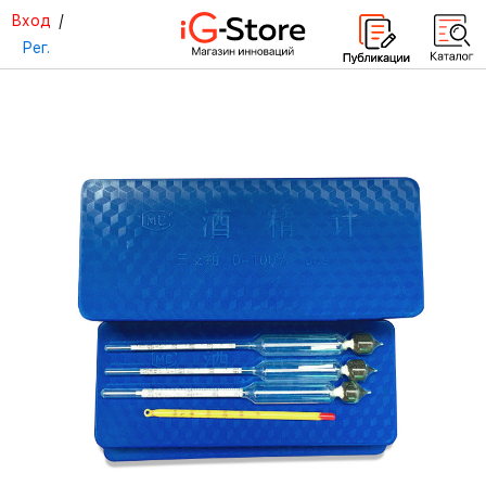
Вход
/
Рег.