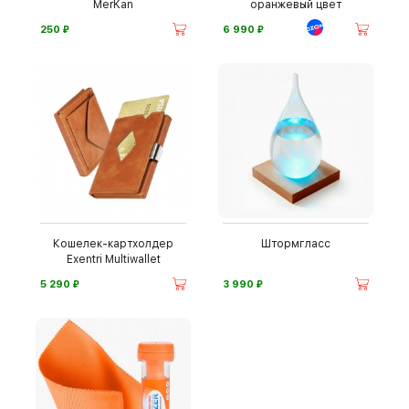
MerKan
оранжевый цвет
⃏
⃏
250
6 990
Кошелек-картхолдер
Штормгласс
Exentri Multiwallet
⃏
⃏
5 290
3 990