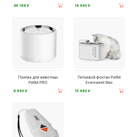
⃏
⃏
46 198
19 990
Поилка для животных
Питьевой фонтан Petkit
Petkit PRO
Eversweet Max
⃏
⃏
8 990
10 980