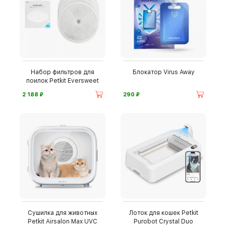
Набор фильтров для
Блокатор Virus Away
поилок Petkit Eversweet
⃏
⃏
2 188
290
Сушилка для животных
Лоток для кошек Petkit
Petkit Airsalon Max UVC
Purobot Crystal Duo