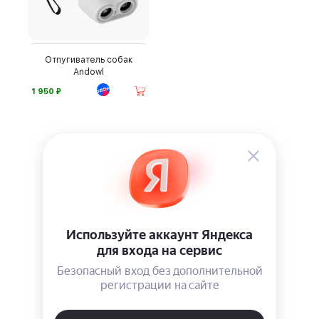
Отпугиватель собак
Andowl
⃏
1 950