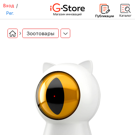
Вход
/
Рег.
Зоотовары