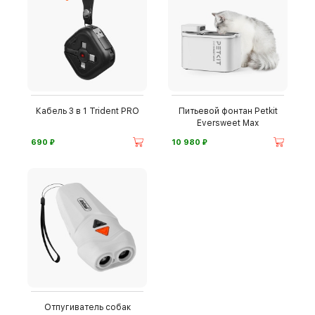
Кабель 3 в 1 Trident PRO
Питьевой фонтан Petkit
Eversweet Max
⃏
⃏
690
10 980
Отпугиватель собак