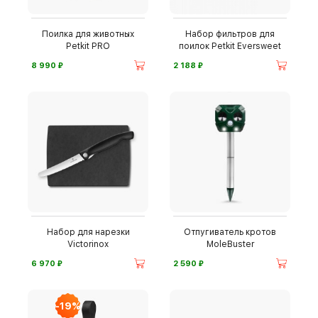
Поилка для животных
Набор фильтров для
Petkit PRO
поилок Petkit Eversweet
⃏
⃏
8 990
2 188
Набор для нарезки
Отпугиватель кротов
Victorinox
MoleBuster
⃏
⃏
6 970
2 590
-19%