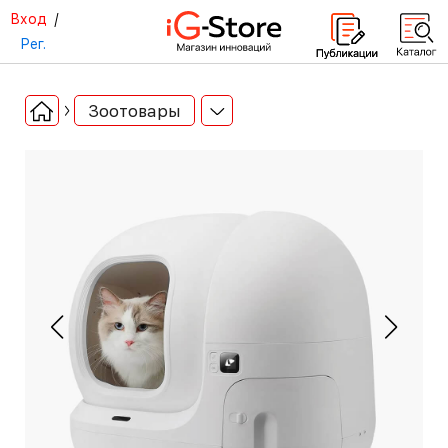
Вход
/
Рег.
Зоотовары