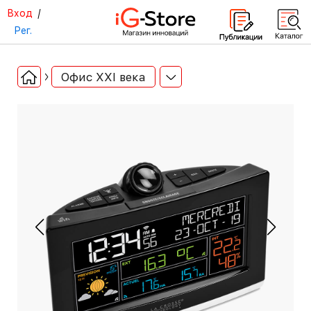
Вход
/
Рег.
Офис ХХI века