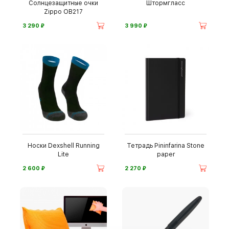
Солнцезащитные очки
Штормгласс
Zippo OB217
⃏
⃏
3 290
3 990
Носки Dexshell Running
Тетрадь Pininfarina Stone
Lite
paper
⃏
⃏
2 600
2 270