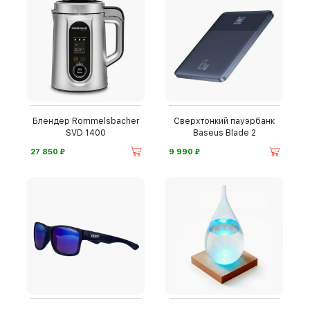
Блендер Rommelsbacher
Сверхтонкий пауэрбанк
SVD 1400
Baseus Blade 2
⃏
⃏
27 850
9 990