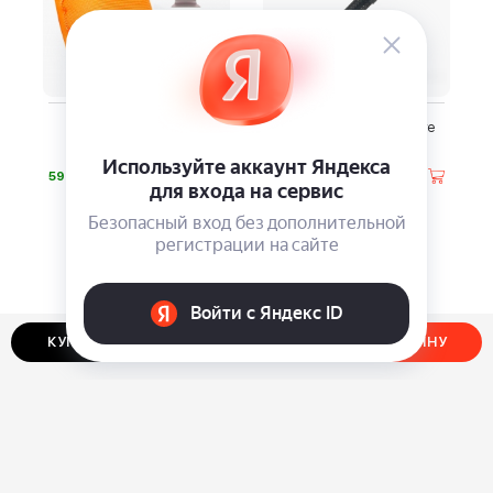
Салфетка-подушка
Шариковая ручка Pierre
Novelizer PixelPillow
Cardin
⃏
⃏
590
4 420
КУПИТЬ В ОДИН КЛИК
ДОБАВИТЬ В КОРЗИНУ