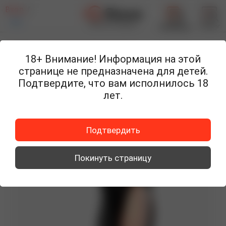
Вход
/
Рег.
Для взрослых
18+ Внимание! Информация на этой
странице не предназначена для детей.
Подтвердите, что вам исполнилось 18
лет.
Подтвердить
Покинуть страницу