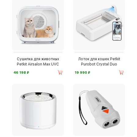
Сушилка для животных
Лоток для кошек Petkit
Petkit Airsalon Max UVC
Purobot Crystal Duo
⃏
⃏
46 198
19 990