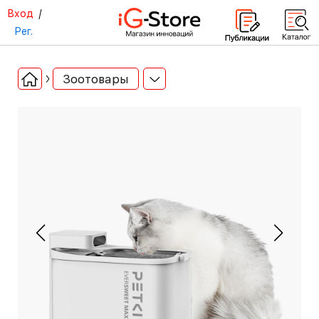
Вход
/
Рег.
Зоотовары