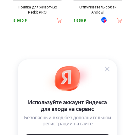
Поилка для животных
Отпугиватель собак
Petkit PRO
Andowl
⃏
⃏
8 990
1 950