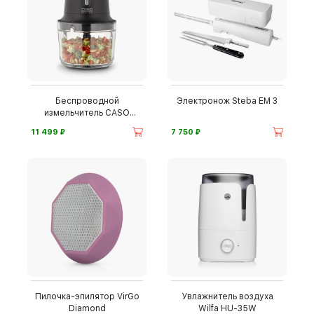
Беспроводной
Электронож Steba EM 3
измельчитель CASO
Chop&Go
⃏
⃏
11 499
7 750
Пилочка-эпилятор VirGo
Увлажнитель воздуха
Diamond
Wilfa HU-35W