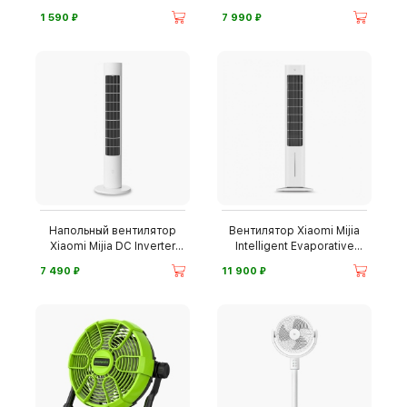
⃏
⃏
1 590
7 990
Напольный вентилятор
Вентилятор Xiaomi Mijia
Xiaomi Mijia DC Inverter
Intelligent Evaporative
Tower Fan 2
Cooling Fan
⃏
⃏
7 490
11 900