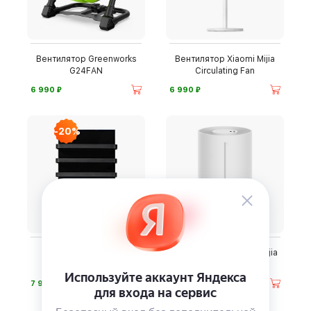
Вентилятор Greenworks
Вентилятор Xiaomi Mijia
G24FAN
Circulating Fan
⃏
⃏
6 990
6 990
-20%
Полотенцесушитель
Увлажнитель Xiaomi Mijia
«Теплофон»
Air 3
⃏
⃏
7 990
3 790