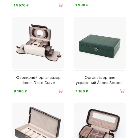
⃏
⃏
1 990
14 570
Ювелирный органайзер
Органайзер для
Jardin D'ete Curve
украшений Áltona Serpent
⃏
⃏
8 160
7 180