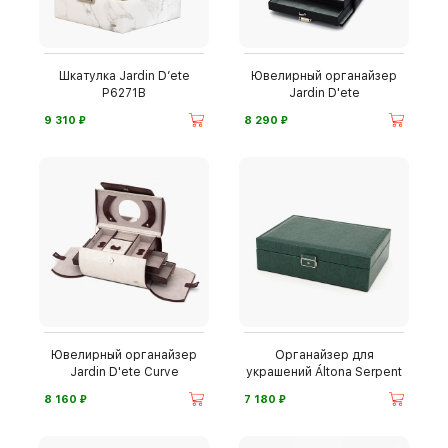
Шкатулка Jardin D’ete
Ювелирный органайзер
P6271B
Jardin D'ete
⃏
⃏
9 310
8 290
Ювелирный органайзер
Органайзер для
Jardin D'ete Curve
украшений Áltona Serpent
⃏
⃏
8 160
7 180