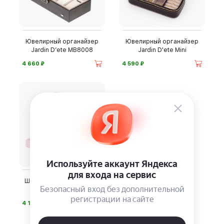
Ювелирный органайзер
Ювелирный органайзер
Jardin D’ete MB8008
Jardin D'ete Mini
⃏
⃏
4 660
4 590
Шкатулка для украшений
Jardin D'ete
⃏
4 120