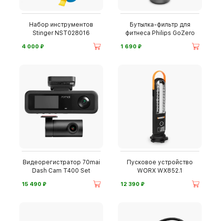
Набор инструментов
Бутылка-фильтр для
Stinger NST028016
фитнеса Philips GoZero
⃏
⃏
4 000
1 690
Видеорегистратор 70mai
Пусковое устройство
Dash Cam T400 Set
WORX WX852.1
⃏
⃏
15 490
12 390