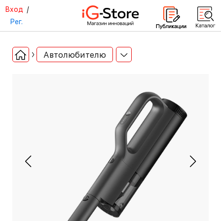
Вход
/
Рег.
Автолюбителю