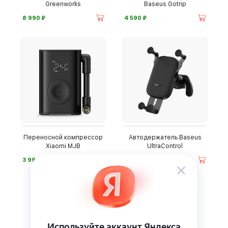
Greenworks
Baseus Gotrip
⃏
⃏
8 990
4 590
Переносной компрессор
Автодержатель Baseus
Xiaomi MJB
UltraControl
⃏
⃏
3 990
2 990