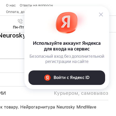
О нас
Ответы на вопросы
Оплата, доставка и возврат товара
Контакты
Вход
/
8 (800) 600-28-07
Регистрация
Пн-Пт с 9:00 до 19:00
eurosky MindWave Mobile Starter Kit
ИИ
Курьером, самовывоз
к товару. Нейрогарнитура Neurosky MindWave