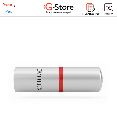
Вход
/
Рег.