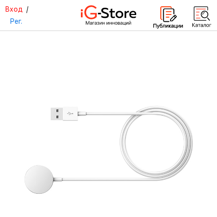
Вход
/
Рег.