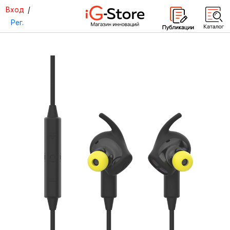
Вход
/
Рег.