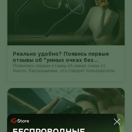
Реально удобно? Появись первые
отзывы об "умных очках без
дисплея" от Xioami
Появились первые отзывы об умных очках от
Xiaomi. Рассказываем, что говорят пользователи.