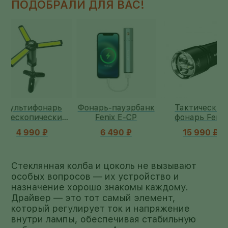
ПОДОБРАЛИ ДЛЯ ВАС!
Фонарь-пауэрбанк
Тактический
Кемпинг
й
Fenix E-CP
фонарь Fenix
фонарь Feni
6 490 ₽
15 990 ₽
9 990
Стеклянная колба и цоколь не вызывают
особых вопросов — их устройство и
назначение хорошо знакомы каждому.
Драйвер — это тот самый элемент,
который регулирует ток и напряжение
внутри лампы, обеспечивая стабильную