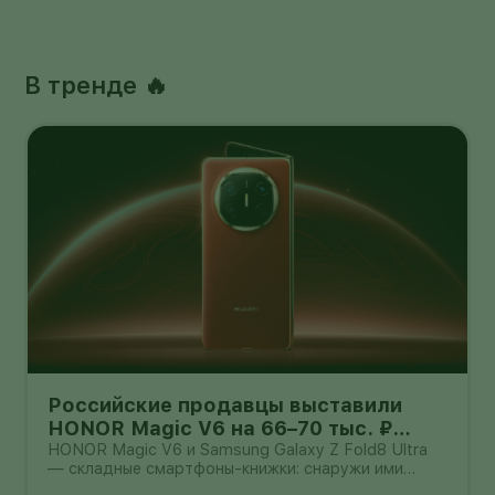
В тренде 🔥
Российские продавцы выставили
HONOR Magic V6 на 66–70 тыс. ₽
дешевле Galaxy Z Fold8 Ultra — но
HONOR Magic V6 и Samsung Galaxy Z Fold8 Ultra
— складные смартфоны-книжки: снаружи ими
гарантия другая
можно пользоваться как обычным телефоном, а