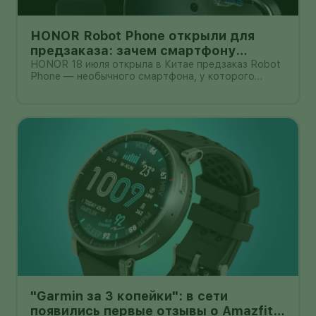
HONOR Robot Phone открыли для
предзаказа: зачем смартфону
камера на роботизированной руке
HONOR 18 июля открыла в Китае предзаказ Robot
Phone — необычного смартфона, у которого
основная камера выдвигается из корпуса на
миниатюрном механическом подвесе. Это уже не
очередной выставочный прототип: компания
начала собирать заявки перед коммерчески
"Garmin за 3 копейки": в сети
появились первые отзывы о Amazfit