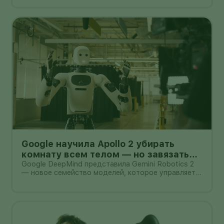
после раскрытия они превращаются в небольшой
планшет.
Google научила Apollo 2 убирать
комнату всем телом — но завязать
пакет он умеет лишь в 44% попыток
Google DeepMind представила Gemini Robotics 2
— новое семейство моделей, которое управляет
не только руками, но и всем телом гуманоида. В
демонстрации Apptronik Apollo 2 ходит,
приседает, тянется к предметам и вместе с
другими роботами убирает комнату.