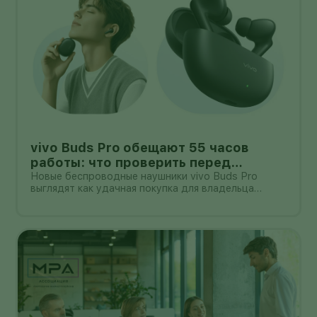
vivo Buds Pro обещают 55 часов
работы: что проверить перед
покупкой в России
Новые беспроводные наушники vivo Buds Pro
выглядят как удачная покупка для владельца
смартфона vivo: производитель заявляет
шумоподавление до 55 дБ, до 55 часов работы с
зарядным кейсом и задержку 42 мс.