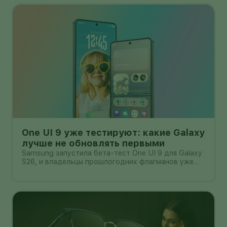
One UI 9 уже тестируют: какие Galaxy
лучше не обновлять первыми
Samsung запустила бета-тест One UI 9 для Galaxy
S26, и владельцы прошлогодних флагманов уже
смотрят на кнопку «Обновить» с понятным
нетерпением. Новая оболочка построена на
Android 17, обещает больше настроек,
обновлённую шторку, улучшения в заметках, дос