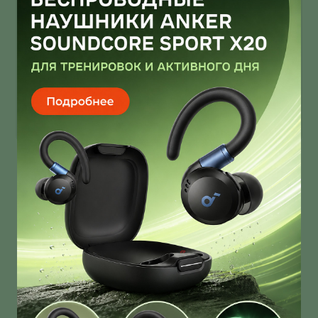
Infinix Note 60 Ultra от Pininfarina
умеет звонить через спутник
Infinix Note 60 Ultra получил дизайн от Pininfarina!
И это далеко не единственная фича новинки!
О нас
Ответы на вопросы
Персональные данные
Контакты
Оплата, доставка и возврат товара
Оферта