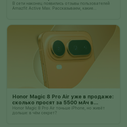
Active Max с оффлайн-картами
В сети наконец появились отзывы пользователей
Amazfit Active Max. Рассказываем, какие
преимущества и недостатки уже замечены.
Honor Magic 8 Pro Air уже в продаже:
сколько просят за 5500 мАч в
корпусе толщиной всего 6,1 мм?
Honor Magic 8 Pro Air тоньше iPhone, но живёт
дольше: в чём секрет?