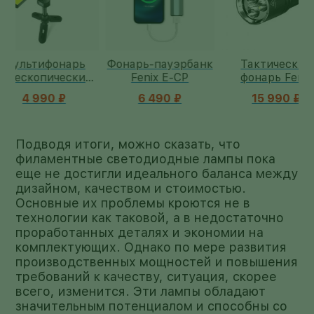
Фонарь-пауэрбанк
Тактический
Кемпинг
й
Fenix E-CP
фонарь Fenix
фонарь Feni
6 490 ₽
15 990 ₽
9 990
Подводя итоги, можно сказать, что
филаментные светодиодные лампы пока
еще не достигли идеального баланса между
дизайном, качеством и стоимостью.
Основные их проблемы кроются не в
технологии как таковой, а в недостаточно
проработанных деталях и экономии на
комплектующих. Однако по мере развития
производственных мощностей и повышения
требований к качеству, ситуация, скорее
всего, изменится. Эти лампы обладают
значительным потенциалом и способны со