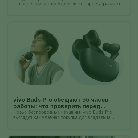
— новое семейство моделей, которое управляет
не только руками, но и всем телом гуманоида. В
демонстрации Apptronik Apollo 2 ходит,
приседает, тянется к предметам и вместе с
другими роботами убирает комнату.
vivo Buds Pro обещают 55 часов
работы: что проверить перед
покупкой в России
Новые беспроводные наушники vivo Buds Pro
выглядят как удачная покупка для владельца
смартфона vivo: производитель заявляет
шумоподавление до 55 дБ, до 55 часов работы с
зарядным кейсом и задержку 42 мс.