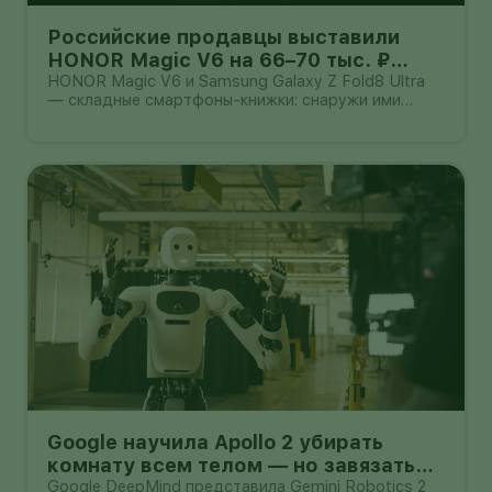
Российские продавцы выставили
HONOR Magic V6 на 66–70 тыс. ₽
дешевле Galaxy Z Fold8 Ultra — но
HONOR Magic V6 и Samsung Galaxy Z Fold8 Ultra
— складные смартфоны-книжки: снаружи ими
гарантия другая
можно пользоваться как обычным телефоном, а
после раскрытия они превращаются в небольшой
планшет.
Google научила Apollo 2 убирать
комнату всем телом — но завязать
пакет он умеет лишь в 44% попыток
Google DeepMind представила Gemini Robotics 2