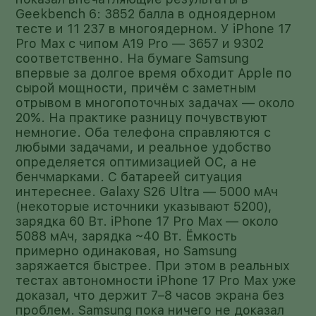
Geekbench 6: 3852 балла в одноядерном
тесте и 11 237 в многоядерном. У iPhone 17
Pro Max с чипом A19 Pro — 3657 и 9302
соответственно. На бумаге Samsung
впервые за долгое время обходит Apple по
сырой мощности, причём с заметным
отрывом в многопоточных задачах — около
20%. На практике разницу почувствуют
немногие. Оба телефона справляются с
любыми задачами, и реальное удобство
определяется оптимизацией ОС, а не
бенчмарками. С батареей ситуация
интереснее. Galaxy S26 Ultra — 5000 мАч
(некоторые источники указывают 5200),
зарядка 60 Вт. iPhone 17 Pro Max — около
5088 мАч, зарядка ~40 Вт. Ёмкость
примерно одинаковая, но Samsung
заряжается быстрее. При этом в реальных
тестах автономности iPhone 17 Pro Max уже
доказал, что держит 7–8 часов экрана без
проблем. Samsung пока ничего не доказал