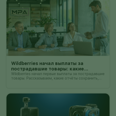
Wildberries начал выплаты за
пострадавшие товары: какие
документы собрать и чем поможет
Wildberries начал первые выплаты за пострадавшие
товары. Рассказываем, какие отчёты сохранить,
АПМ
как проверить начисление и как АПМ помогает
селлерам систематизировать подтверждённые
случаи.