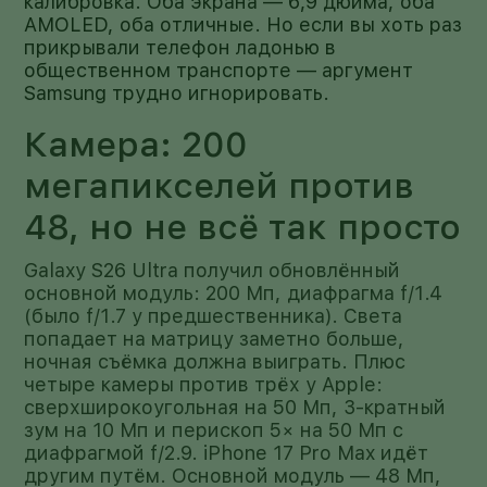
калибровка. Оба экрана — 6,9 дюйма, оба
AMOLED, оба отличные. Но если вы хоть раз
прикрывали телефон ладонью в
общественном транспорте — аргумент
Samsung трудно игнорировать.
Камера: 200
мегапикселей против
48, но не всё так просто
Galaxy S26 Ultra получил обновлённый
основной модуль: 200 Мп, диафрагма f/1.4
(было f/1.7 у предшественника). Света
попадает на матрицу заметно больше,
ночная съёмка должна выиграть. Плюс
четыре камеры против трёх у Apple:
сверхширокоугольная на 50 Мп, 3-кратный
зум на 10 Мп и перископ 5× на 50 Мп с
диафрагмой f/2.9. iPhone 17 Pro Max идёт
другим путём. Основной модуль — 48 Мп,