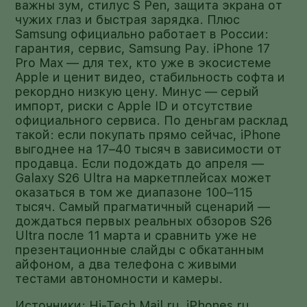
важны зум, стилус S Pen, защита экрана от
чужих глаз и быстрая зарядка. Плюс
Samsung официально работает в России:
гарантия, сервис, Samsung Pay. iPhone 17
Pro Max — для тех, кто уже в экосистеме
Apple и ценит видео, стабильность софта и
рекордно низкую цену. Минус — серый
импорт, риски с Apple ID и отсутствие
официального сервиса. По деньгам расклад
такой: если покупать прямо сейчас, iPhone
выгоднее на 17–40 тысяч в зависимости от
продавца. Если подождать до апреля —
Galaxy S26 Ultra на маркетплейсах может
оказаться в том же диапазоне 100–115
тысяч. Самый прагматичный сценарий —
дождаться первых реальных обзоров S26
Ultra после 11 марта и сравнить уже не
презентационные слайды с обкатанным
айфоном, а два телефона с живыми
тестами автономности и камеры.
Источники: Hi-Tech Mail.ru, iPhones.ru,