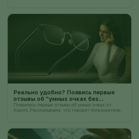
смотрят на кнопку «Обновить» с понятным
нетерпением. Новая оболочка построена на
Android 17, обещает больше настроек,
обновлённую шторку, улучшения в заметках, дос
Реально удобно? Появись первые
отзывы об "умных очках без
дисплея" от Xioami
Появились первые отзывы об умных очках от
Xiaomi. Рассказываем, что говорят пользователи.