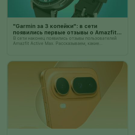
"Garmin за 3 копейки": в сети
появились первые отзывы о Amazfit
Active Max с оффлайн-картами
В сети наконец появились отзывы пользователей
Amazfit Active Max. Рассказываем, какие
преимущества и недостатки уже замечены.