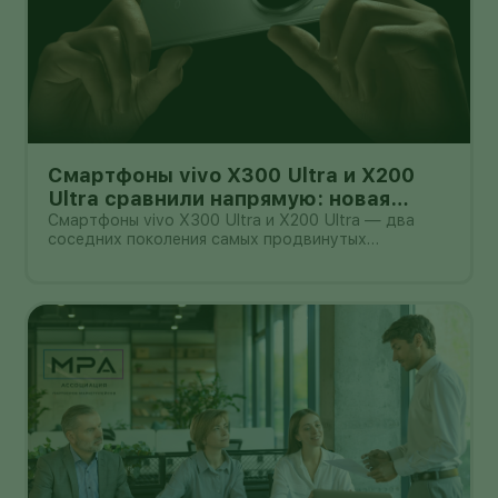
Смартфоны vivo X300 Ultra и X200
Ultra сравнили напрямую: новая
камера не всегда стоит доплаты
Смартфоны vivo X300 Ultra и X200 Ultra — два
соседних поколения самых продвинутых
камерофонов бренда. Они рассчитаны на людей,
которые много снимают на телефон и готовы
платить за крупные сенсоры, дальний зум и
профессиональные видеорежимы.