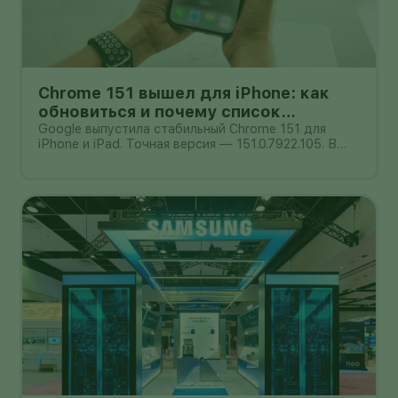
Chrome 151 вышел для iPhone: как
обновиться и почему список
исправлений нельзя додумывать
Google выпустила стабильный Chrome 151 для
iPhone и iPad. Точная версия — 151.0.7922.105. В
официальном сообщении от 4 августа компания
обещает улучшения стабильности и
производительности, но не публикует отдельный
список закрытых уязвимостей. Поэтому при