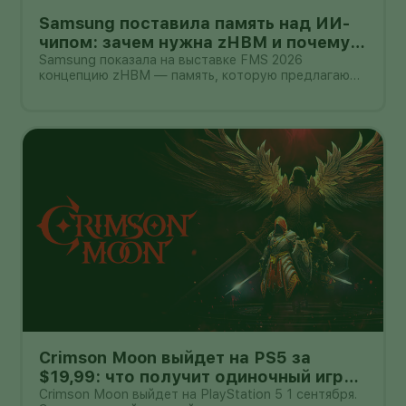
Samsung поставила память над ИИ-
чипом: зачем нужна zHBM и почему
это пока не смартфон
Samsung показала на выставке FMS 2026
концепцию zHBM — память, которую предлагают
размещать вертикально прямо над ИИ-
ускорителем. Компания утверждает, что такая
компоновка способна дать примерно
восьмикратный прирост производительности
относительно HBM5,
Crimson Moon выйдет на PS5 за
$19,99: что получит одиночный игрок
и пара в кооперативе
Crimson Moon выйдет на PlayStation 5 1 сентября.