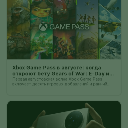
Xbox Game Pass в августе: когда
откроют бету Gears of War: E-Day и
какие игры добавят
Первая августовская волна Xbox Game Pass
включает десять игровых добавлений и ранний
доступ к открытой бете Gears of War: E-Day.
Подписчики Game Pass Ultimate и PC Game Pass
смогут начать тестирование 6 августа.
Общедоступный этап беты заявлен отдельно —