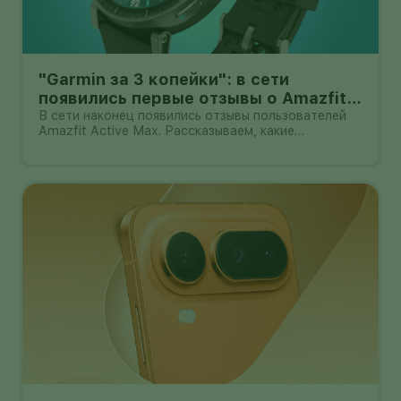
"Garmin за 3 копейки": в сети
появились первые отзывы о Amazfit
Active Max с оффлайн-картами
В сети наконец появились отзывы пользователей
Amazfit Active Max. Рассказываем, какие
преимущества и недостатки уже замечены.