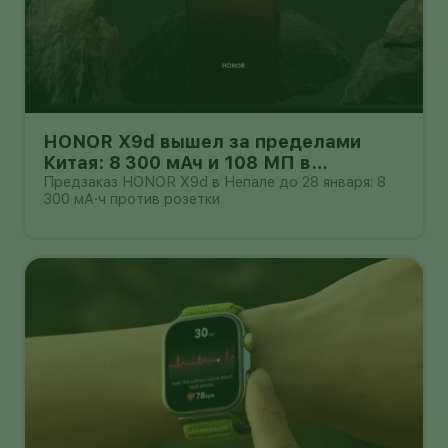
HONOR X9d вышел за пределами
Китая: 8 300 мАч и 108 МП в
бюджетном классе
Предзаказ HONOR X9d в Непале до 28 января: 8
300 мА·ч против розетки