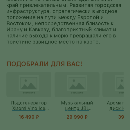
край привлекательным. Развитая городская
инфраструктура, стратегически выгодное
положение на пути между Европой и
Востоком, непосредственная близость к
Ирану и Кавказу, благоприятный климат и
наличие выхода к морю превращали его в
поистине завидное место на карте.
ПОДОБРАЛИ ДЛЯ ВАС!
Музыкальный
Ароматический
Мульти
центр JBL
диск KAORI с
STINGER
e
PartyBox Encore
эфирными
GHK11-
29 990 ₽
390 ₽
4 550
Essential 2
маслами