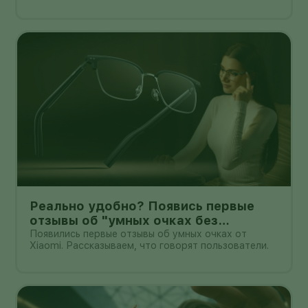
смотрят на кнопку «Обновить» с понятным
нетерпением. Новая оболочка построена на
Android 17, обещает больше настроек,
обновлённую шторку, улучшения в заметках, дос
Реально удобно? Появись первые
отзывы об "умных очках без
дисплея" от Xioami
Появились первые отзывы об умных очках от
Xiaomi. Рассказываем, что говорят пользователи.