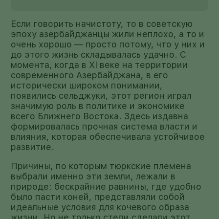
Если говорить начистоту, то в советскую
эпоху азербайджанцы жили неплохо, а то и
очень хорошо — просто потому, что у них и
до этого жизнь складывалась удачно. С
момента, когда в XI веке на территории
современного Азербайджана, в его
исторически широком понимании,
появились сельджуки, этот регион играл
значимую роль в политике и экономике
всего Ближнего Востока. Здесь издавна
формировалась прочная система власти и
влияния, которая обеспечивала устойчивое
развитие.
Причины, по которым тюркские племена
выбрали именно эти земли, лежали в
природе: бескрайние равнины, где удобно
было пасти коней, представляли собой
идеальные условия для кочевого образа
жизни. Но не только степи сделали этот