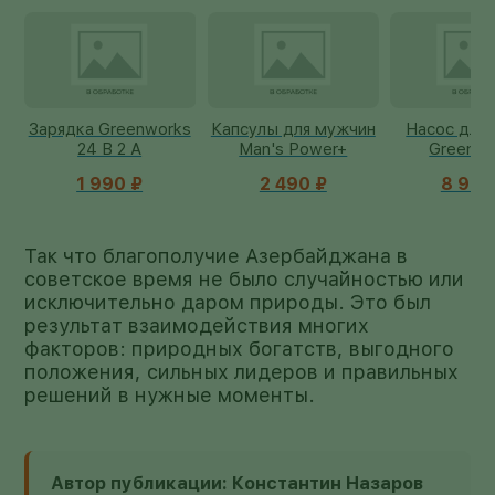
ks
Капсулы для мужчин
Насос для полива
Японский ор
Man's Power+
Greenworks
для очков 
сини
2 490 ₽
8 990 ₽
690 
Так что благополучие Азербайджана в
советское время не было случайностью или
исключительно даром природы. Это был
результат взаимодействия многих
факторов: природных богатств, выгодного
положения, сильных лидеров и правильных
решений в нужные моменты.
Автор публикации: Константин Назаров