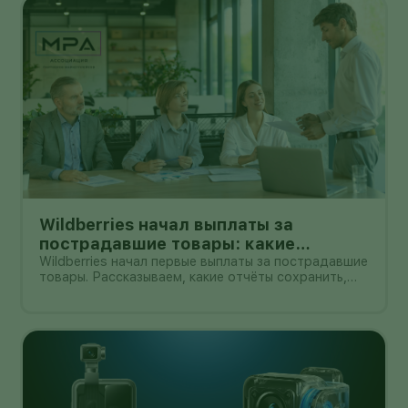
Wildberries начал выплаты за
пострадавшие товары: какие
документы собрать и чем поможет
Wildberries начал первые выплаты за пострадавшие
товары. Рассказываем, какие отчёты сохранить,
АПМ
как проверить начисление и как АПМ помогает
селлерам систематизировать подтверждённые
случаи.