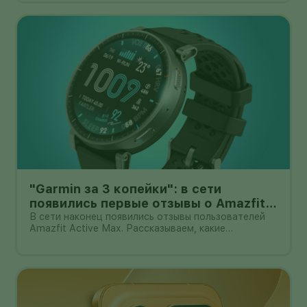
очередной выставочный прототип: компания
начала собирать заявки перед коммерчески
"Garmin за 3 копейки": в сети
появились первые отзывы о Amazfit
Active Max с оффлайн-картами
В сети наконец появились отзывы пользователей
Amazfit Active Max. Рассказываем, какие
преимущества и недостатки уже замечены.