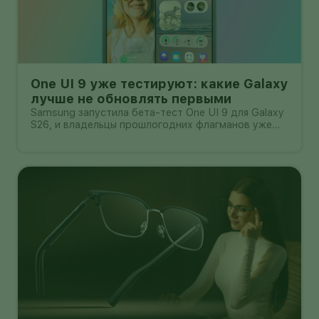
One UI 9 уже тестируют: какие Galaxy
лучше не обновлять первыми
Samsung запустила бета-тест One UI 9 для Galaxy
S26, и владельцы прошлогодних флагманов уже
смотрят на кнопку «Обновить» с понятным
нетерпением. Новая оболочка построена на
Android 17, обещает больше настроек,
обновлённую шторку, улучшения в заметках, дос