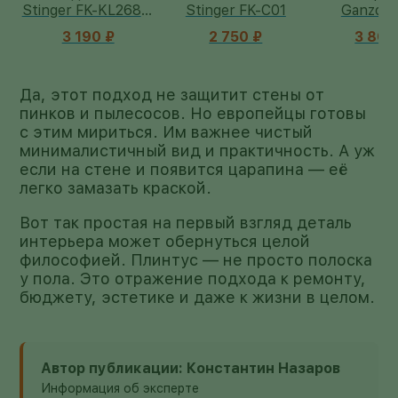
L-
Stinger FK-C01
Ganzo G769
Stinger F
2 750 ₽
3 860 ₽
3 300
Да, этот подход не защитит стены от
пинков и пылесосов. Но европейцы готовы
с этим мириться. Им важнее чистый
минималистичный вид и практичность. А уж
если на стене и появится царапина — её
легко замазать краской.
Вот так простая на первый взгляд деталь
интерьера может обернуться целой
философией. Плинтус — не просто полоска
у пола. Это отражение подхода к ремонту,
бюджету, эстетике и даже к жизни в целом.
Автор публикации: Константин Назаров
Информация об эксперте