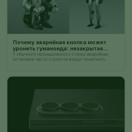
Почему аварийная кнопка может
уронить гуманоида: незакрытая
проблема безопасности Unitree G1
У обычного промышленного станка аварийная
остановка часто строится вокруг понятного
принципа: отключить энергию и привести механизм
в безопасное состояние. С двуногим роботом всё
сложнее. Если гуманоид сохраняет равновесие
только благодаря непрерывной раб