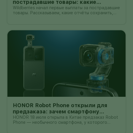
пострадавшие товары: какие
документы собрать и чем поможет
Wildberries начал первые выплаты за пострадавшие
товары. Рассказываем, какие отчёты сохранить,
АПМ
как проверить начисление и как АПМ помогает
селлерам систематизировать подтверждённые
случаи.
HONOR Robot Phone открыли для
предзаказа: зачем смартфону
камера на роботизированной руке
HONOR 18 июля открыла в Китае предзаказ Robot
Phone — необычного смартфона, у которого
основная камера выдвигается из корпуса на
миниатюрном механическом подвесе. Это уже не