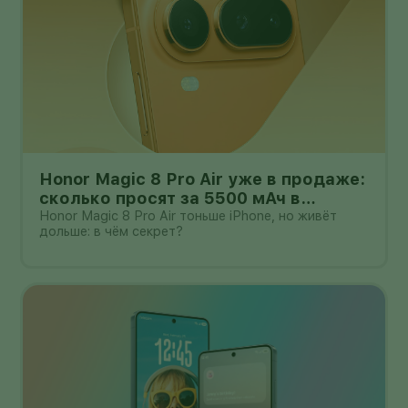
Honor Magic 8 Pro Air уже в продаже:
сколько просят за 5500 мАч в
корпусе толщиной всего 6,1 мм?
Honor Magic 8 Pro Air тоньше iPhone, но живёт
дольше: в чём секрет?