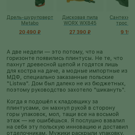
рт
Дисковая пила
Сантехнический
Аккумуля
WORX WX845
трос WORX
пылесос
WX891.9
WX031
27 390 ₽
9 190 ₽
11 590
А две недели — это потому, что на
горизонте появились плинтусы. Не те, что
пахнут древесной щепой и годятся лишь
для костра на даче, а модные импортные из
МДФ, специально заказанные польские
"Listwa". Дом был далеко не из бюджетных,
поэтому руководство захотело "шикануть".
Когда я подошёл к кладовщику за
плинтусами, он махнул рукой в сторону
горы упаковок, мол, тащи все на восьмой
этаж — не ошибёшься. Я послушно взвалил
на себя эту польскую инновацию и доставил
отделочникам. Мужики раскрыли упаковку,