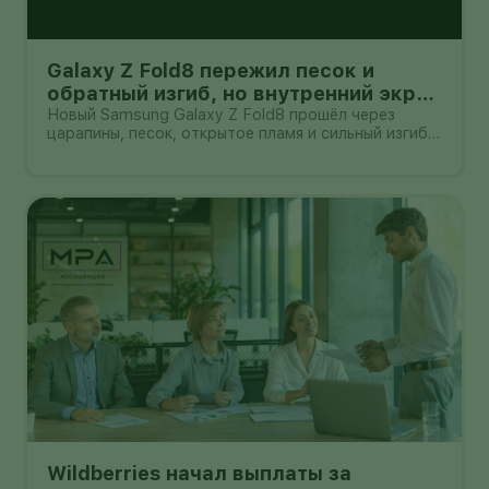
Galaxy Z Fold8 пережил песок и
обратный изгиб, но внутренний экран
всё ещё легко поцарапать
Новый Samsung Galaxy Z Fold8 прошёл через
царапины, песок, открытое пламя и сильный изгиб в
обратную сторону. После самой жёсткой части
испытания корпус не треснул, а гибкий экран не
выскочил из рамки. Для складного смартфона
толщиной 4,5 мм в раскрытом в
Wildberries начал выплаты за