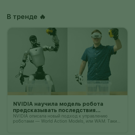
В тренде 🔥
NVIDIA научила модель робота
предсказывать последствия
действий: что доказали цифры и где
NVIDIA описала новый подход к управлению
роботами — World Action Models, или WAM. Такие
предел
модели должны не только распознавать команду и
выбирать действие, но и заранее представлять,