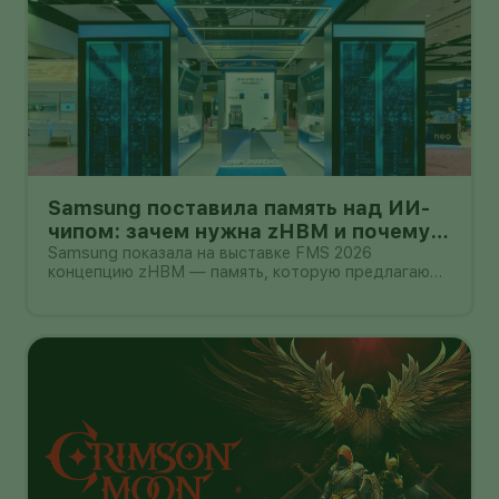
Samsung поставила память над ИИ-
чипом: зачем нужна zHBM и почему
это пока не смартфон
Samsung показала на выставке FMS 2026
концепцию zHBM — память, которую предлагают
размещать вертикально прямо над ИИ-
ускорителем. Компания утверждает, что такая
компоновка способна дать примерно
восьмикратный прирост производительности
относительно HBM5,