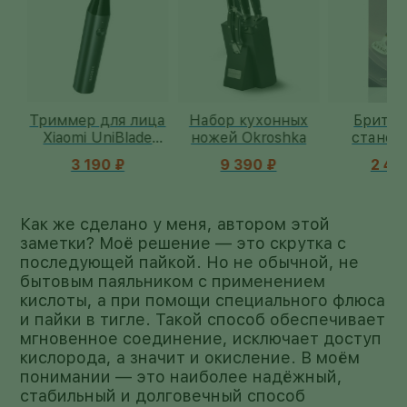
ы
Триммер для лица
Набор кухонных
Бритве
i
Xiaomi UniBlade
ножей Okroshka
станок O
X300
Wellsk
3 190 ₽
9 390 ₽
2 490
Как же сделано у меня, автором этой
заметки? Моё решение — это скрутка с
последующей пайкой. Но не обычной, не
бытовым паяльником с применением
кислоты, а при помощи специального флюса
и пайки в тигле. Такой способ обеспечивает
мгновенное соединение, исключает доступ
кислорода, а значит и окисление. В моём
понимании — это наиболее надёжный,
стабильный и долговечный способ