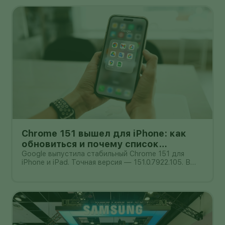
как после этого изменится окружающая сцена. В
одном из опубликованных NVID
Chrome 151 вышел для iPhone: как
обновиться и почему список
исправлений нельзя додумывать
Google выпустила стабильный Chrome 151 для
iPhone и iPad. Точная версия — 151.0.7922.105. В
официальном сообщении от 4 августа компания
обещает улучшения стабильности и
производительности, но не публикует отдельный
список закрытых уязвимостей. Поэтому при