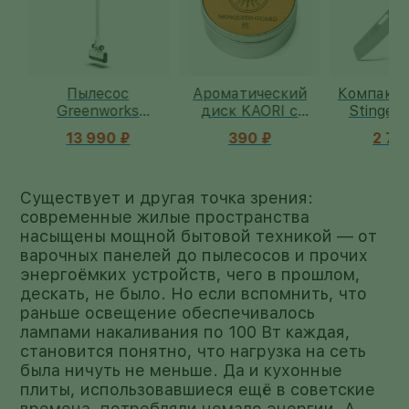
Пылесос
Ароматический
Компактн
CO
Greenworks
диск KAORI с
Stinger F
SV24360 24V
эфирными
13 990 ₽
390 ₽
2 750
маслами
Существует и другая точка зрения:
современные жилые пространства
насыщены мощной бытовой техникой — от
варочных панелей до пылесосов и прочих
энергоёмких устройств, чего в прошлом,
дескать, не было. Но если вспомнить, что
раньше освещение обеспечивалось
лампами накаливания по 100 Вт каждая,
становится понятно, что нагрузка на сеть
была ничуть не меньше. Да и кухонные
плиты, использовавшиеся ещё в советские
времена, потребляли немало энергии. А