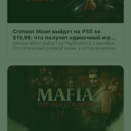
Crimson Moon выйдет на PS5 за
$19,99: что получит одиночный игрок
и пара в кооперативе
Crimson Moon выйдет на PlayStation 5 1 сентября.
Это готический ролевой экшен, в котором можно
сражаться в одиночку или вдвоём по сети.
Стандартное издание оценено в $19,99, Deluxe —
в $29,99. Цены объявлены для американского
рынка: стоимость в другом рег