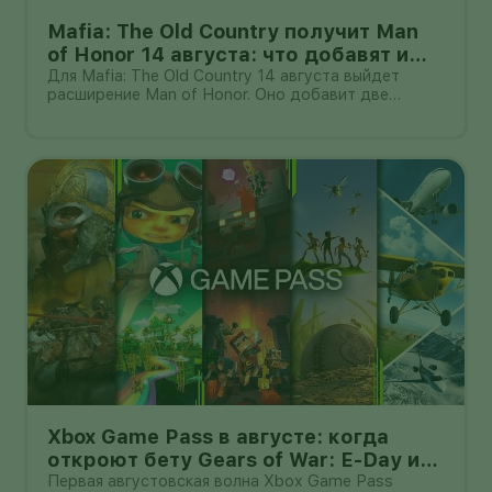
Mafia: The Old Country получит Man
of Honor 14 августа: что добавят и
кому нужна базовая игра
Для Mafia: The Old Country 14 августа выйдет
расширение Man of Honor. Оно добавит две
сюжетные главы и новый контент для свободного
режима Free Ride: задания, испытания,
коллекционные предметы, транспорт и оружие.
Дополнение не является самостоятельной иг
Xbox Game Pass в августе: когда
откроют бету Gears of War: E-Day и
какие игры добавят
Первая августовская волна Xbox Game Pass