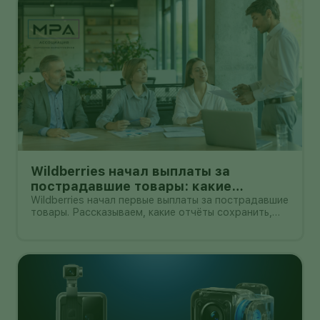
Wildberries начал выплаты за
пострадавшие товары: какие
документы собрать и чем поможет
Wildberries начал первые выплаты за пострадавшие
товары. Рассказываем, какие отчёты сохранить,
АПМ
как проверить начисление и как АПМ помогает
селлерам систематизировать подтверждённые
случаи.