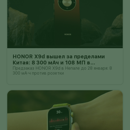
HONOR X9d вышел за пределами
Китая: 8 300 мАч и 108 МП в
бюджетном классе
Предзаказ HONOR X9d в Непале до 28 января: 8
300 мА·ч против розетки