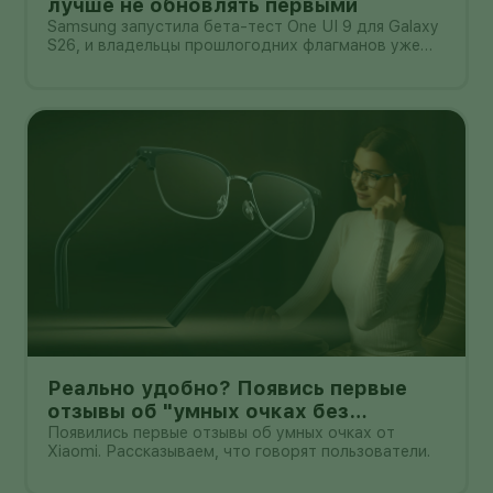
лучше не обновлять первыми
Samsung запустила бета-тест One UI 9 для Galaxy
S26, и владельцы прошлогодних флагманов уже
смотрят на кнопку «Обновить» с понятным
нетерпением. Новая оболочка построена на
Android 17, обещает больше настроек,
обновлённую шторку, улучшения в заметках, дос
Реально удобно? Появись первые
отзывы об "умных очках без
дисплея" от Xioami
Появились первые отзывы об умных очках от
Xiaomi. Рассказываем, что говорят пользователи.