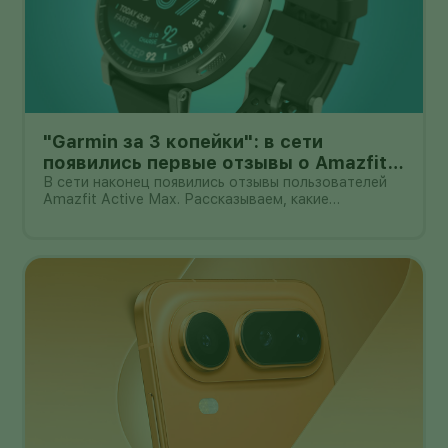
"Garmin за 3 копейки": в сети
появились первые отзывы о Amazfit
Active Max с оффлайн-картами
В сети наконец появились отзывы пользователей
Amazfit Active Max. Рассказываем, какие
преимущества и недостатки уже замечены.