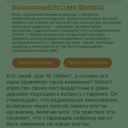
Водородный боттлер Biontech
Вода, насыщенная ионами водорода, становится
эффективным антиоксидантом. Жидкость обладает высокой
активностью борьбы против наиболее опасных для организма
свободных радикалов — например, активных форм
кислорода, гидроксильного радикала (•ОН) и пероксинитрита
(ONOO−). Нейтрализация этих соединений позволяет
прервать цепную реакцию оксидативного разрушения и
преждевременного старения органов, тканей, клеточных
мембран и компонентов (в том числе повреждения
радикалами молекул ДНК).
Перейти к товару
Перейти к категории
Кто такой Jean M. Hébert, и почему его
идеи привлекли такое внимание? Hébert
известен своим нестандартным и даже
дерзким подходом к вопросу старения. Он
утверждает, что радикальное омоложение
возможно через полную замену клеток
организма, включая мозг. На практике это
означает, что стареющие нейроны могут
быть заменены на новые клетки,