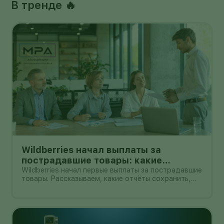
В тренде 🔥
Wildberries начал выплаты за
пострадавшие товары: какие
документы собрать и чем поможет
Wildberries начал первые выплаты за пострадавшие
товары. Рассказываем, какие отчёты сохранить,
АПМ
как проверить начисление и как АПМ помогает
селлерам систематизировать подтверждённые
случаи.