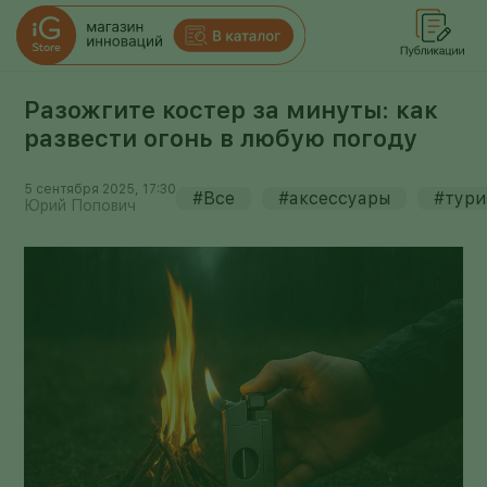
Разожгите костер за минуты: как
развести огонь в любую погоду
5 сентября 2025, 17:30
#Все
#аксессуары
#тури
Юрий Попович