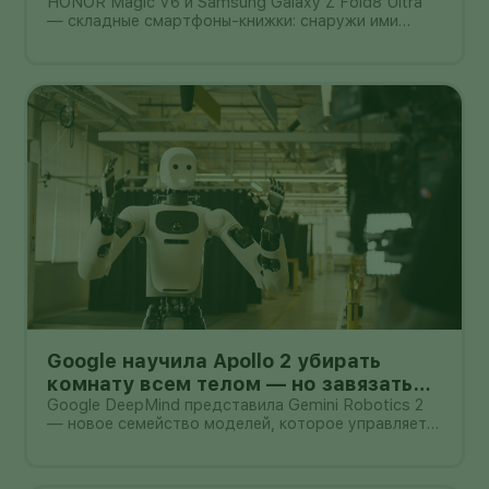
дешевле Galaxy Z Fold8 Ultra — но
HONOR Magic V6 и Samsung Galaxy Z Fold8 Ultra
— складные смартфоны-книжки: снаружи ими
гарантия другая
можно пользоваться как обычным телефоном, а
после раскрытия они превращаются в небольшой
планшет.
Google научила Apollo 2 убирать
комнату всем телом — но завязать
пакет он умеет лишь в 44% попыток
Google DeepMind представила Gemini Robotics 2
— новое семейство моделей, которое управляет
не только руками, но и всем телом гуманоида. В
демонстрации Apptronik Apollo 2 ходит,
приседает, тянется к предметам и вместе с