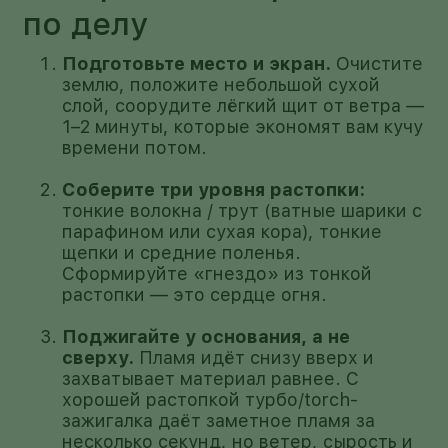
по делу
Подготовьте место и экран.
Очистите
землю, положите небольшой сухой
слой, соорудите лёгкий щит от ветра —
1–2 минуты, которые экономят вам кучу
времени потом.
Соберите три уровня растопки:
тонкие волокна / трут (ватные шарики с
парафином или сухая кора), тонкие
щепки и средние поленья.
Сформируйте «гнездо» из тонкой
растопки — это сердце огня.
Поджигайте у основания, а не
сверху.
Пламя идёт снизу вверх и
захватывает материал равнее. С
хорошей растопкой турбо/torch-
зажигалка даёт заметное пламя за
несколько секунд, но ветер, сырость и