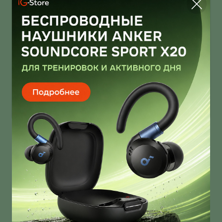
Infinix Note 60 Ultra от Pininfarina
умеет звонить через спутник
Infinix Note 60 Ultra получил дизайн от Pininfarina!
И это далеко не единственная фича новинки!
О нас
Ответы на вопросы
Персональные данные
Контакты
Оплата, доставка и возврат товара