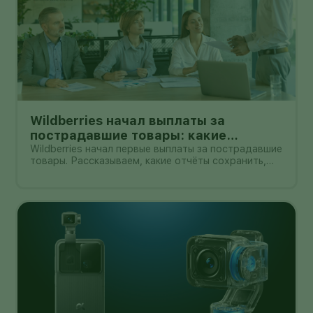
Wildberries начал выплаты за
пострадавшие товары: какие
документы собрать и чем поможет
Wildberries начал первые выплаты за пострадавшие
товары. Рассказываем, какие отчёты сохранить,
АПМ
как проверить начисление и как АПМ помогает
селлерам систематизировать подтверждённые
случаи.