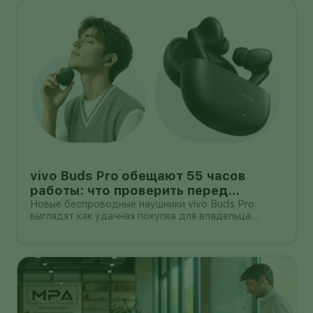
другими роботами убирает комнату.
vivo Buds Pro обещают 55 часов
работы: что проверить перед
покупкой в России
Новые беспроводные наушники vivo Buds Pro
выглядят как удачная покупка для владельца
смартфона vivo: производитель заявляет
шумоподавление до 55 дБ, до 55 часов работы с
зарядным кейсом и задержку 42 мс.