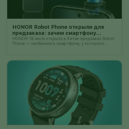
HONOR Robot Phone открыли для
предзаказа: зачем смартфону
камера на роботизированной руке
HONOR 18 июля открыла в Китае предзаказ Robot
Phone — необычного смартфона, у которого
основная камера выдвигается из корпуса на
миниатюрном механическом подвесе. Это уже не
очередной выставочный прототип: компания
начала собирать заявки перед коммерчески