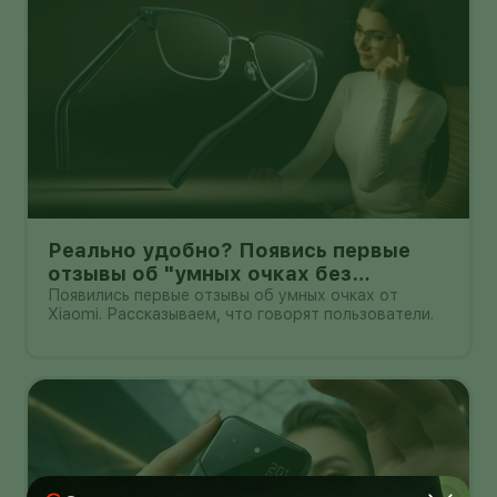
Реально удобно? Появись первые
отзывы об "умных очках без
дисплея" от Xioami
Появились первые отзывы об умных очках от
Xiaomi. Рассказываем, что говорят пользователи.