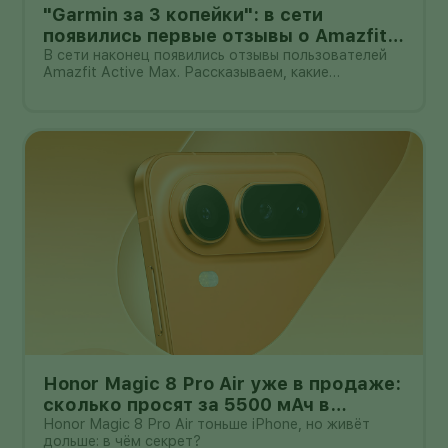
"Garmin за 3 копейки": в сети
появились первые отзывы о Amazfit
Active Max с оффлайн-картами
В сети наконец появились отзывы пользователей
Amazfit Active Max. Рассказываем, какие
преимущества и недостатки уже замечены.
Honor Magic 8 Pro Air уже в продаже:
сколько просят за 5500 мАч в
корпусе толщиной всего 6,1 мм?
Honor Magic 8 Pro Air тоньше iPhone, но живёт
дольше: в чём секрет?