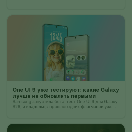
One UI 9 уже тестируют: какие Galaxy
лучше не обновлять первыми
Samsung запустила бета-тест One UI 9 для Galaxy
S26, и владельцы прошлогодних флагманов уже
смотрят на кнопку «Обновить» с понятным
нетерпением. Новая оболочка построена на
Android 17, обещает больше настроек,
обновлённую шторку, улучшения в заметках, дос