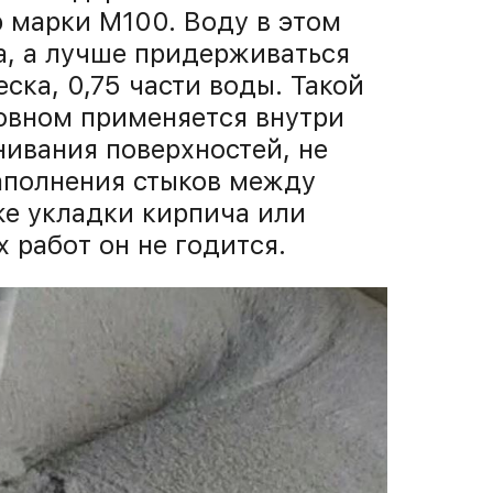
р марки М100. Воду в этом
а, а лучше придерживаться
еска, 0,75 части воды. Такой
овном применяется внутри
ивания поверхностей, не
аполнения стыков между
же укладки кирпича или
 работ он не годится.