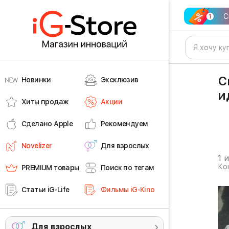
С
С
Новинки
Эксклюзив
и
Хиты продаж
Акции
Сделано Apple
Рекомендуем
Novelizer
Для взрослых
1 
Ко
PREMIUM товары
Поиск по тегам
Статьи iG-Life
Фильмы iG-Kino
Для взрослых