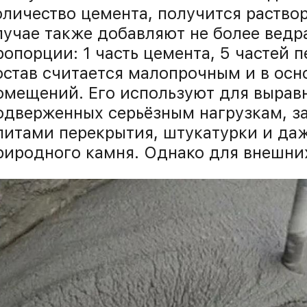
оличество цемента, получится раство
лучае также добавляют не более ведр
ропорции: 1 часть цемента, 5 частей п
остав считается малопрочным и в осн
омещений. Его используют для выравн
одверженных серьёзным нагрузкам, з
литами перекрытия, штукатурки и да
риродного камня. Однако для внешних