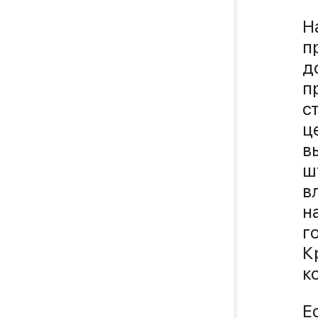
Н
п
д
п
с
ц
в
ш
в
н
г
К
к
Е