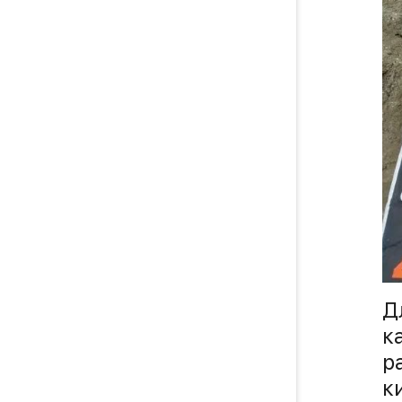
Д
к
р
к