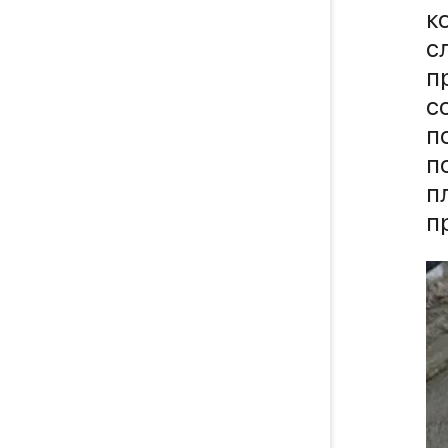
к
с
п
с
п
п
п
п