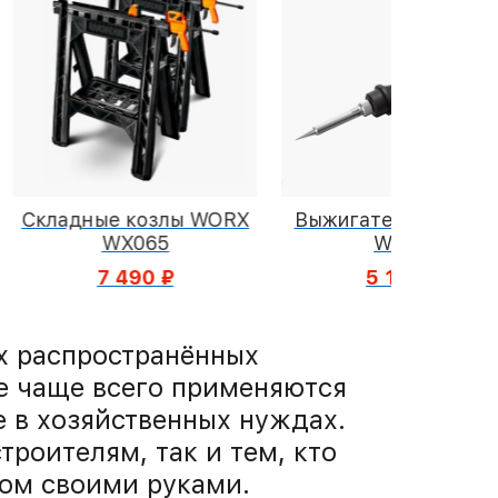
 козлы WORX
Выжигатель-паяльник
Ак
X065
WORX
отвер
490 ₽
5 190 ₽
х распространённых
е чаще всего применяются
е в хозяйственных нуждах.
роителям, так и тем, кто
вом своими руками.