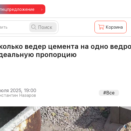
пецпредложение
Поиск
Корзина
колько ведер цемента на одно ведр
деальную пропорцию
июля 2025, 19:00
#Все
нстантин Назаров