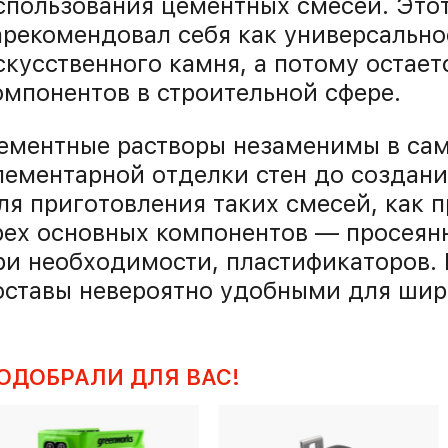
спользования цементных смесей. Это
арекомендовал себя как универсально
скусственного камня, а потому остае
омпонентов в строительной сфере.
ементные растворы незаменимы в сам
лементарной отделки стен до создани
ля приготовления таких смесей, как п
рех основных компонентов — просеянн
ри необходимости, пластификаторов. 
оставы невероятно удобными для широ
ОДОБРАЛИ ДЛЯ ВАС!