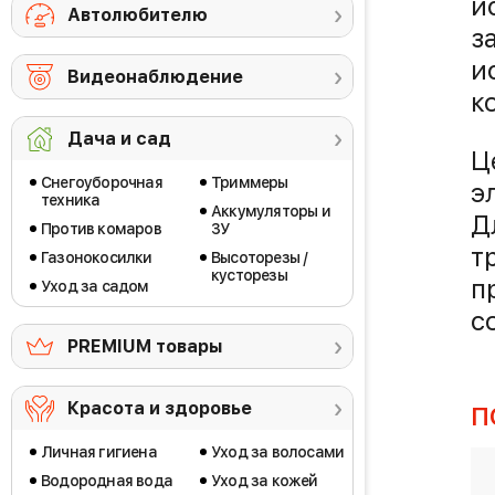
и
Автолюбителю
з
и
Видеонаблюдение
к
Дача и сад
Ц
Снегоуборочная
Триммеры
э
техника
Аккумуляторы и
Д
Против комаров
ЗУ
т
Газонокосилки
Высоторезы /
кусторезы
п
Уход за садом
с
PREMIUM товары
Красота и здоровье
П
Личная гигиена
Уход за волосами
Водородная вода
Уход за кожей