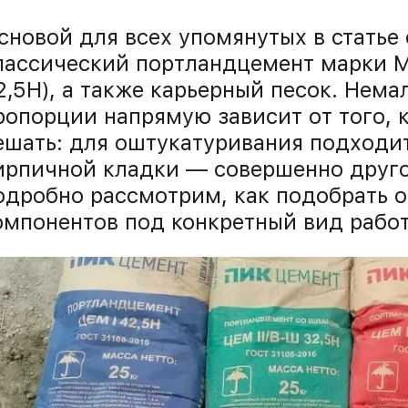
сновой для всех упомянутых в стать
лассический портландцемент марки М
2,5Н), а также карьерный песок. Нем
ропорции напрямую зависит от того, 
ешать: для оштукатуривания подходит
ирпичной кладки — совершенно друг
одробно рассмотрим, как подобрать 
омпонентов под конкретный вид работ