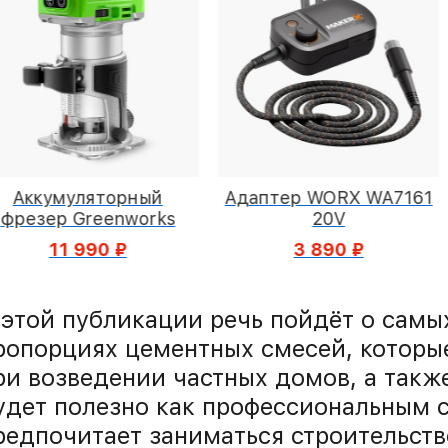
орный
Адаптер WORX WA7161
Складные
enworks
20V
W
 ₽
3 890 ₽
7 
 этой публикации речь пойдёт о самы
ропорциях цементных смесей, которы
ри возведении частных домов, а такж
удет полезно как профессиональным ст
редпочитает заниматься строительст