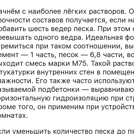
ачнём с наиболее лёгких растворов. 
рочности составов получается, если н
обавить шесть ведер песка. При этом
ревышать одного ведра. Идеальная фо
тремиться при таком соотношении, в
емент — 1 часть, песок — 6,8 части, в
ыходит смесь марки М75. Такой раств
тукатурки внутренних стен в помеще
лажности. Его также часто используют
азываемой подбетонки — выравниваю
оризонтальную гидроизоляцию при ст
роме того, он применим при устройст
омнатах.
сли уменьшить количество песка до пя