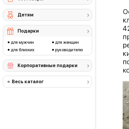
О
Детям
к
4
Подарки
п
для мужчин
для женщин
р
для близких
руководителю
к
п
Корпоративные подарки
к
Весь каталог