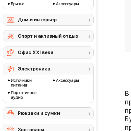
Бритье
Аксессуары
Дом и интерьер
Спорт и активный отдых
Офис ХХI века
WORX
Строительный степлер
Аккумулят
WORX WX843
фрезер Gre
Электроника
15 990 ₽
11 990
Источники
Аксессуары
питания
В
Портативное
аудио
п
п
Рюкзаки и сумки
Б
п
Зоотовары