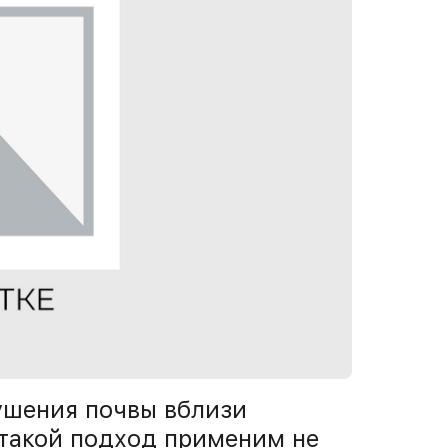
ушения почвы вблизи
 такой подход применим не