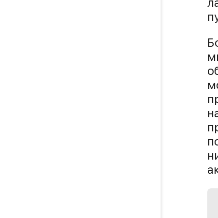
л
п
Б
м
о
м
п
н
п
п
н
а