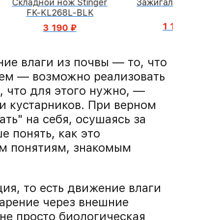
Складной нож Stinger
Зажигалка S.QUIRE
FK-KL268L-BLK
1 110 ₽
3 190 ₽
ие влаги из почвы — то, что
ем — возможно реализовать
 что для этого нужно, —
и кустарников. При верном
ть" на себя, осушаясь за
е понять, как это
ым понятиям, знакомым
ия, то есть движение влаги
парение через внешние
 не просто биологическая