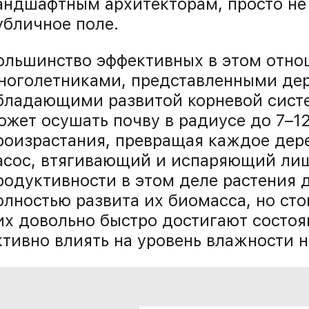
андшафтным архитекторам, просто не 
убличное поле.
ольшинство эффективных в этом отно
ноголетниками, представленными дер
бладающими развитой корневой систе
ожет осушать почву в радиусе до 7–12
роизрастания, превращая каждое дере
асос, втягивающий и испаряющий ли
родуктивности в этом деле растения д
олностью развита их биомасса, но сто
их довольно быстро достигают состоя
ктивно влиять на уровень влажности н