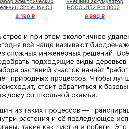
Набор электрических
Внешний аккумулятор
ельниц Circle Joy CJ-
HOCO J152 Pro 80000
EG08 Silver
мА·ч
4 190 ₽
9 990 ₽
ыстрое и при этом экологичное удален
егодня всё чаще называют биодренаж
ез сложных инженерных решений. Всё,
одобрать подходящие виды деревьев 
ыборе растений участок начнёт "работа
чёт природных процессов. Чтобы лучш
роисходит, стоит обратиться к базов
аждому со школьной скамьи.
дин из таких процессов — транспирац
нутри растения и её последующее ис
рганы, такие как листья и побеги. Это