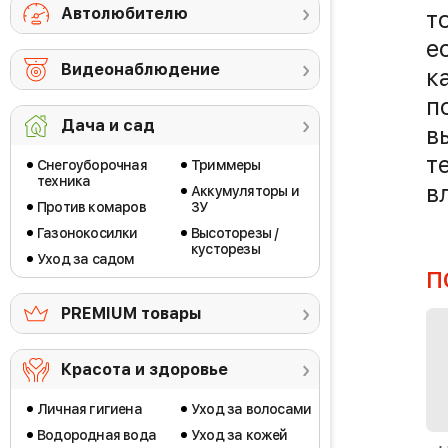
Автолюбителю
т
е
Видеонаблюдение
к
п
Дача и сад
в
т
Снегоуборочная
Триммеры
техника
в
Аккумуляторы и
Против комаров
ЗУ
Газонокосилки
Высоторезы /
кусторезы
Уход за садом
П
PREMIUM товары
Красота и здоровье
Личная гигиена
Уход за волосами
Водородная вода
Уход за кожей