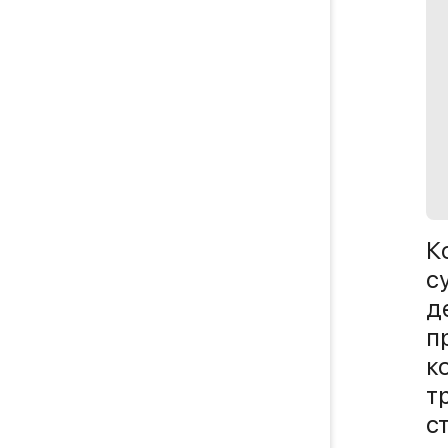
К
с
д
п
к
т
с