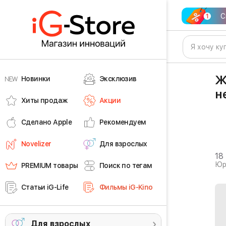
С
Ж
Новинки
Эксклюзив
н
Хиты продаж
Акции
Сделано Apple
Рекомендуем
Novelizer
Для взрослых
18
Юр
PREMIUM товары
Поиск по тегам
Статьи iG-Life
Фильмы iG-Kino
Для взрослых