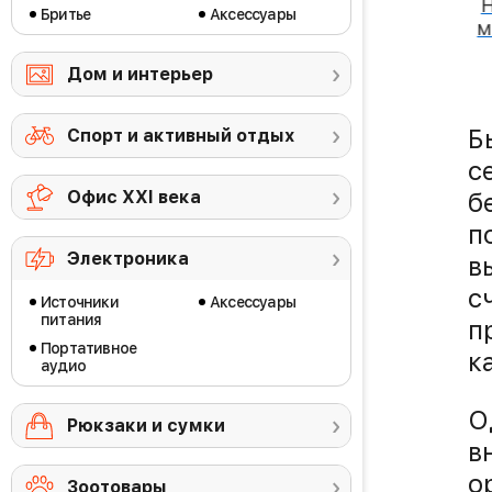
а на пояс Bugatti
Льдогенератор Xiaomi
Бритье
Аксессуары
Joel
Vino Ice Machine Round
м
Ice 15kg VZB-15JA
13 990 ₽
16 490 ₽
Дом и интерьер
Б
Спорт и активный отдых
с
Офис ХХI века
б
п
Электроника
в
с
Источники
Аксессуары
питания
п
Портативное
к
аудио
О
Рюкзаки и сумки
в
о
Зоотовары