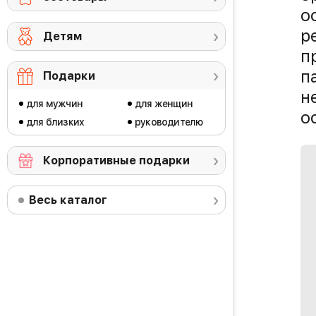
о
р
Детям
п
п
Подарки
н
для мужчин
для женщин
о
для близких
руководителю
Корпоративные подарки
Весь каталог