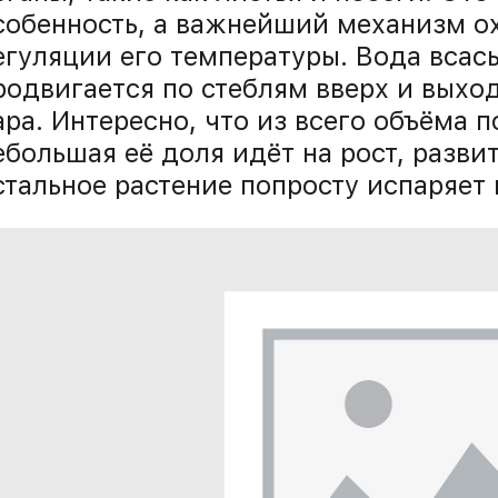
собенность, а важнейший механизм о
егуляции его температуры. Вода всас
родвигается по стеблям вверх и выхо
ара. Интересно, что из всего объёма 
ебольшая её доля идёт на рост, разви
стальное растение попросту испаряет 