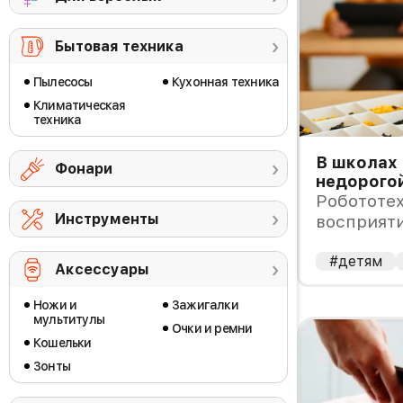
Бытовая техника
Пылесосы
Кухонная техника
Климатическая
техника
В школах
Фонари
недорого
ребенка
Робототе
Инструменты
восприяти
а факт!
#детям
Аксессуары
Ножи и
Зажигалки
мультитулы
Очки и ремни
Кошельки
Зонты