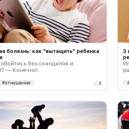
я болезнь: как "вытащить" ребенка
3 
а
р
обойтись без скандалов и
Иг
й? — Конечно!
ра
н
#отношения
3