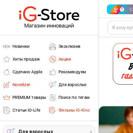
С
Новинки
Эксклюзив
Хиты продаж
Акции
Сделано Apple
Рекомендуем
Novelizer
Для взрослых
PREMIUM товары
Поиск по тегам
Статьи iG-Life
Фильмы iG-Kino
Для взрослых