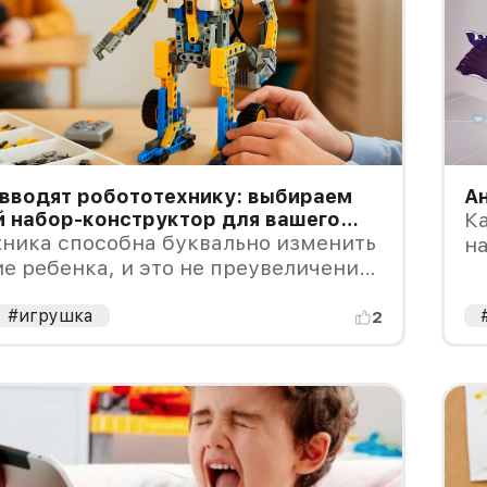
 вводят робототехнику: выбираем
А
й набор-конструктор для вашего
К
хника способна буквально изменить
на
е ребенка, и это не преувеличение,
#игрушка
2