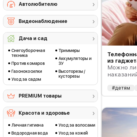
Автолюбителю
Видеонаблюдение
Дача и сад
Снегоуборочная
Триммеры
Телефонна
техника
Аккумуляторы и
из гаджет
Против комаров
ЗУ
Можно ли 
Газонокосилки
Высоторезы /
наказани
кусторезы
Уход за садом
#детям
PREMIUM товары
Красота и здоровье
Личная гигиена
Уход за волосами
Водородная вода
Уход за кожей