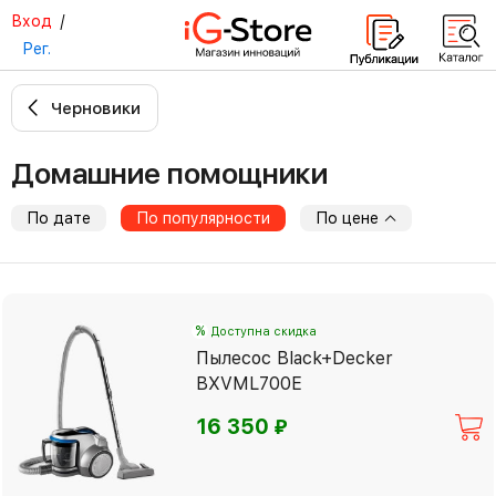
Вход
/
Рег.
Черновики
Домашние помощники
По дате
По популярности
По цене
%
Доступна скидка
Пылесос Black+Decker
BXVML700E
⃏
16 350