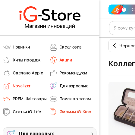
С
Черно
Новинки
Эксклюзив
Хиты продаж
Акции
Колле
Сделано Apple
Рекомендуем
Novelizer
Для взрослых
PREMIUM товары
Поиск по тегам
Статьи iG-Life
Фильмы iG-Kino
Для взрослых