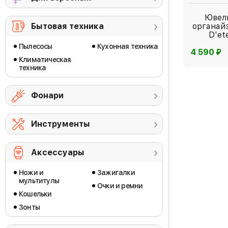
Ювел
Бытовая техника
органайз
D'et
Пылесосы
Кухонная техника
⃏
4 590
Климатическая
техника
Фонари
Инструменты
Аксессуары
Ножи и
Зажигалки
мультитулы
Очки и ремни
Кошельки
Зонты