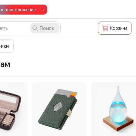
пецпредложение
Поиск
Корзина
вики
гам