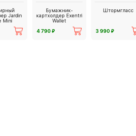
ирный
Бумажник-
Штормгласс
ер Jardin
картхолдер Exentri
e Mini
Wallet
⃏
⃏
4 790
3 990