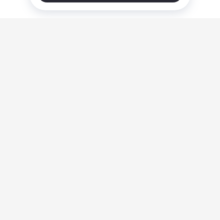
О нас
Ответы на вопросы
Персональные данные
Контакты
Оплата, доставка и возврат товара
Оферта
Политика конфиденциальности