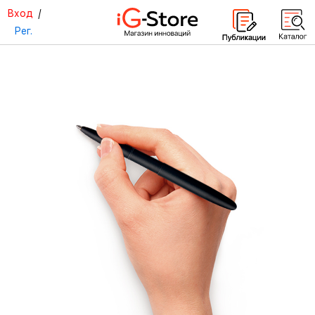
Вход
/
Рег.