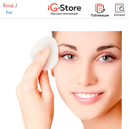
Вход
/
Рег.