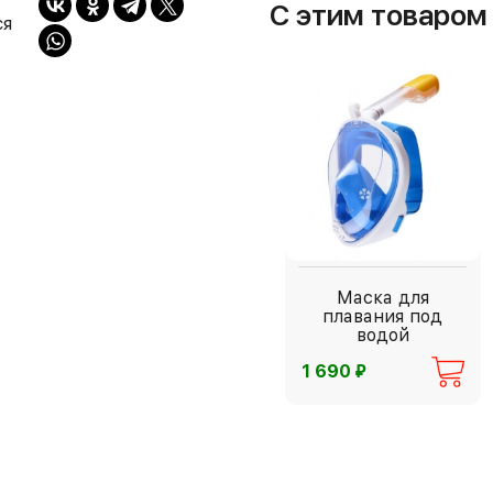
С этим товаро
ся
Маска для
плавания под
водой
⃏
1 690