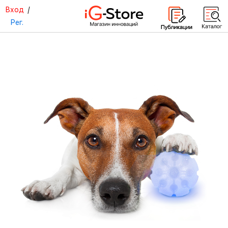
Вход
/
Рег.