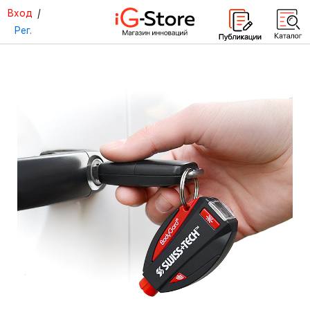
Вход
/
Рег.