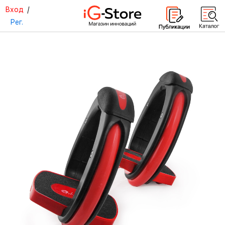
Вход
/
Рег.