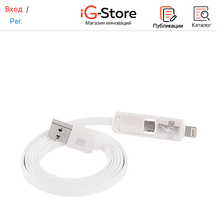
Вход
/
Рег.