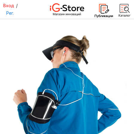
Вход
/
Рег.