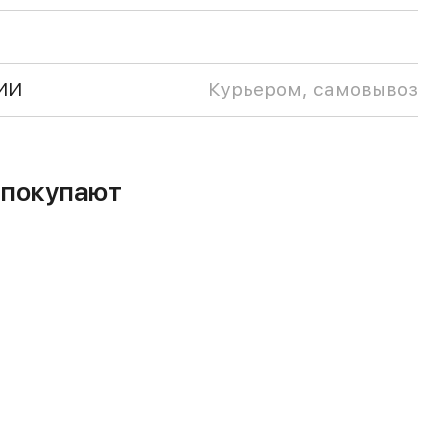
ИИ
Курьером, самовывоз
м покупают