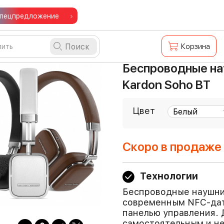
пецпредложение
Поиск
Корзина
Беспроводные на
Kardon Soho BT
Цвет
Скоро в продаже
Технологии
Беспроводные наушни
современным NFC-дат
панелью управления. 
самостоятельным и н