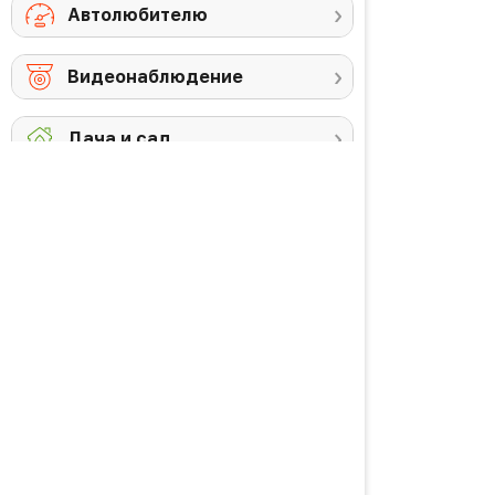
Автолюбителю
Видеонаблюдение
Дача и сад
Снегоуборочная
Триммеры
техника
Аккумуляторы и
Против комаров
ЗУ
Газонокосилки
Высоторезы /
кусторезы
Уход за садом
PREMIUM товары
Красота и здоровье
Личная гигиена
Уход за волосами
Водородная вода
Уход за кожей