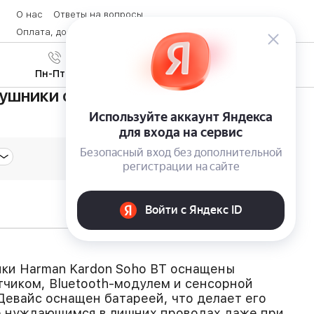
О нас
Ответы на вопросы
Оплата, доставка и возврат товара
Контакты
Вход
/
8 (800) 600-28-07
Регистрация
Пн-Пт с 9:00 до 19:00
ушники с датчиком NFC Harman
ки Harman Kardon Soho BT оснащены
чиком, Bluetooth-модулем и сенсорной
Девайс оснащен батареей, что делает его
е нуждающимся в лишних проводах даже при