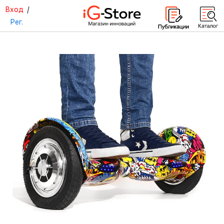
Вход
/
Рег.