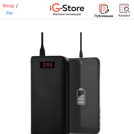
Вход
/
Рег.