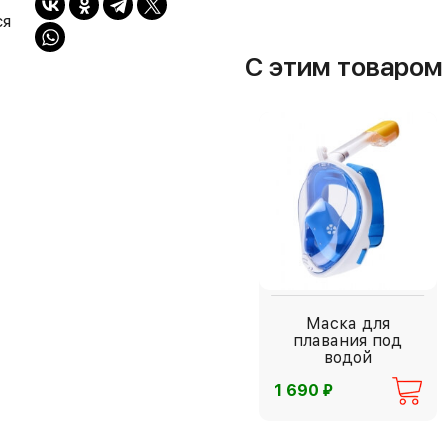
ся
С этим товаро
Маска для
плавания под
водой
⃏
1 690