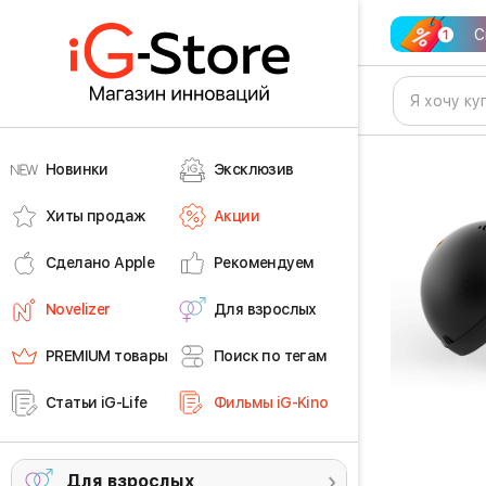
С
Новинки
Эксклюзив
Хиты продаж
Акции
Сделано Apple
Рекомендуем
Novelizer
Для взрослых
PREMIUM товары
Поиск по тегам
Статьи iG-Life
Фильмы iG-Kino
Для взрослых