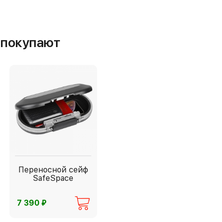
м покупают
Переносной сейф
SafeSpace
⃏
7 390