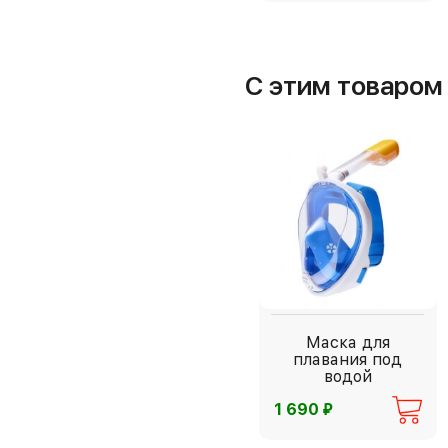
С этим товаро
Маска для
плавания под
водой
⃏
1 690