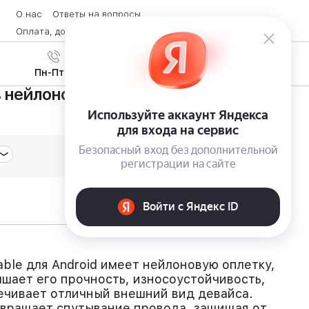
О нас
Ответы на вопросы
Оплата, доставка и возврат товара
Контакты
Вход
/
8 (800) 600-28-07
Регистрация
Пн-Пт с 9:00 до 19:00
 нейлоновой оплетке Remax Nylon
able для Android имеет нейлоновую оплетку,
шает его прочность, износоустойчивость,
ечивает отличный внешний вид девайса.
твращает спутывание провода, защищая от