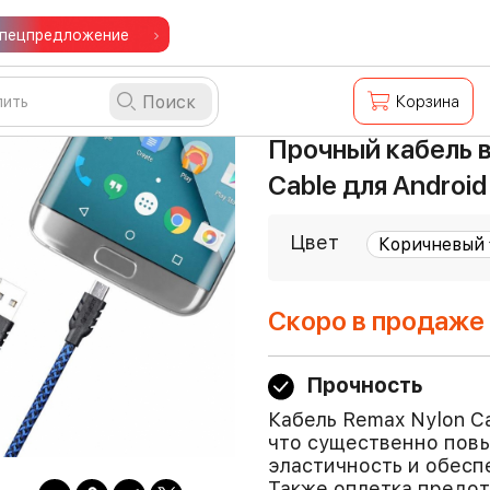
пецпредложение
Поиск
Корзина
Прочный кабель в
Cable для Android
Цвет
Скоро в продаже
Прочность
Кабель Remax Nylon C
что существенно повы
эластичность и обесп
Также оплетка предо