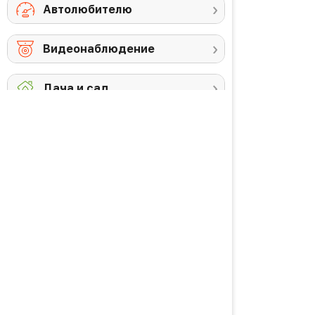
Автолюбителю
Видеонаблюдение
Дача и сад
Снегоуборочная
Триммеры
техника
Аккумуляторы и
Против комаров
ЗУ
Газонокосилки
Высоторезы /
кусторезы
Уход за садом
PREMIUM товары
Красота и здоровье
Личная гигиена
Уход за волосами
Водородная вода
Уход за кожей