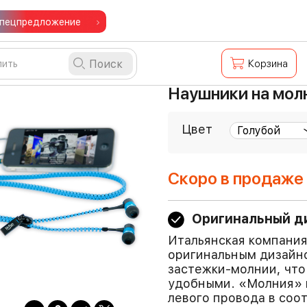
пецпредложение
Поиск
Корзина
Наушники на молн
Цвет
Скоро в продаже
Оригинальный д
Итальянская компания
оригинальным дизайно
застежки-молнии, что
удобными. «Молния» п
левого провода в соо