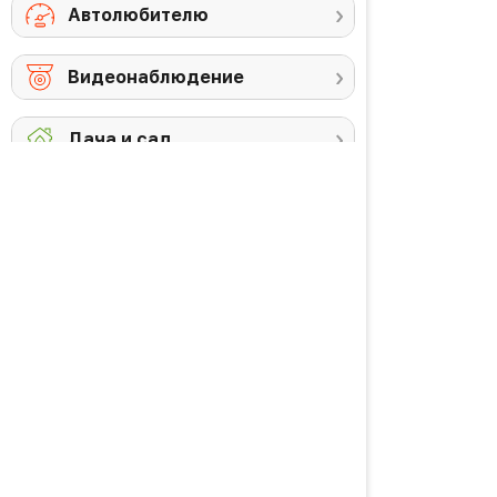
Автолюбителю
Видеонаблюдение
Дача и сад
Снегоуборочная
Триммеры
техника
Аккумуляторы и
Против комаров
ЗУ
Газонокосилки
Высоторезы /
кусторезы
Уход за садом
PREMIUM товары
Красота и здоровье
Личная гигиена
Уход за волосами
Водородная вода
Уход за кожей