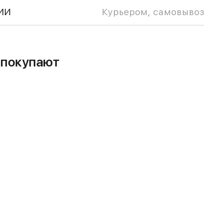
ИИ
Курьером, самовывоз
м покупают