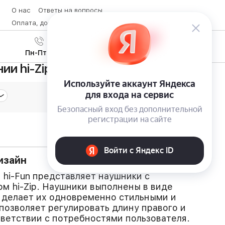
О нас
Ответы на вопросы
Оплата, доставка и возврат товара
Контакты
Вход
/
8 (800) 600-28-07
Регистрация
Пн-Пт с 9:00 до 19:00
ии hi-Zip
изайн
 hi-Fun представляет наушники с
м hi-Zip. Наушники выполнены в виде
 делает их одновременно стильными и
озволяет регулировать длину правого и
тветствии с потребностями пользователя.