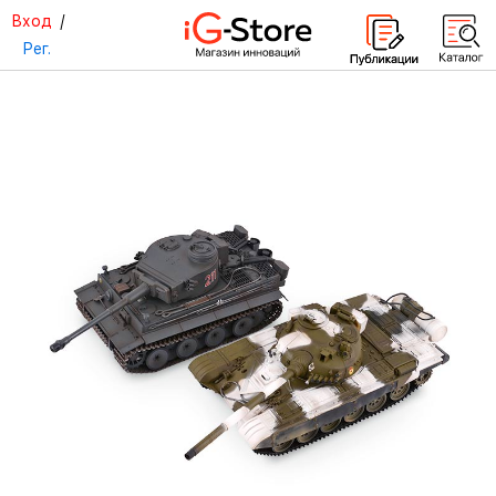
Вход
/
Рег.