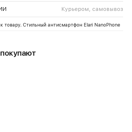
ИИ
Курьером, самовывоз
к товару. Стильный антисмартфон Elari NanoPhone
м покупают