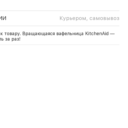
ИИ
Курьером, самовывоз
к товару. Вращающаяся вафельница KitchenAid —
ь за раз!