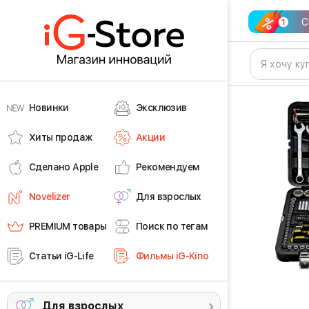
С
Новинки
Эксклюзив
Хиты продаж
Акции
Сделано Apple
Рекомендуем
Novelizer
Для взрослых
PREMIUM товары
Поиск по тегам
Статьи iG-Life
Фильмы iG-Kino
Для взрослых