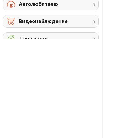
Автолюбителю
Видеонаблюдение
Дача и сад
Снегоуборочная
Триммеры
техника
Аккумуляторы и
Против комаров
ЗУ
Газонокосилки
Высоторезы /
кусторезы
Уход за садом
PREMIUM товары
Красота и здоровье
Личная гигиена
Уход за волосами
Водородная вода
Уход за кожей