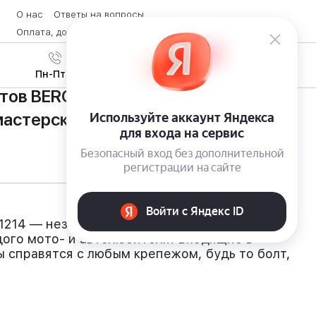
О нас
Ответы на вопросы
Оплата, доставка и возврат товара
Контакты
Вход
/
8 (800) 600-28-07
Регистрация
Пн-Пт с 9:00 до 19:00
тов BERGER BG151-1214 —
мастерская в футляре
1214 — незаменимый помощник для любого
ого мото- и автолюбителя. Входящие в
 справятся с любым крепежом, будь то болт,