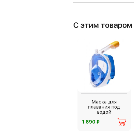
С этим товаро
Маска для
плавания под
водой
⃏
1 690